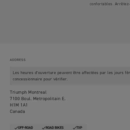
confortables. Arrête
ADDRESS
Les heures d’ouverture peuvent être affectées par les jours fér
concessionnaire pour vérifier.
Triumph Montreal
7100 Boul. Metropolitain E.
H1M 1A1
Canada
OFF-ROAD
ROAD BIKES
TXP