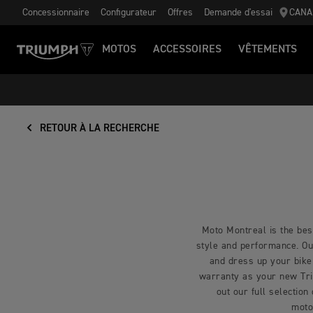
Concessionnaire
Configurateur
Offres
Demande d'essai
CANA
MOTOS
ACCESSOIRES
VÊTEMENTS
RETOUR À LA RECHERCHE
Moto Montreal is the best
style and performance. Our
and dress up your bike
warranty as your new Triu
out our full selection
moto