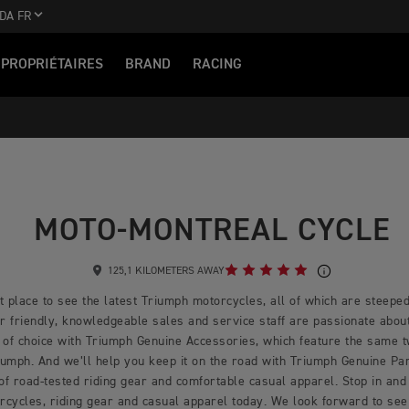
DA FR
PROPRIÉTAIRES
BRAND
RACING
MOTO-MONTREAL CYCLE
125,1 KILOMETERS AWAY
 place to see the latest Triumph motorcycles, all of which are steeped 
 friendly, knowledgeable sales and service staff are passionate about 
 of choice with Triumph Genuine Accessories, which feature the same 
mph. And we’ll help you keep it on the road with Triumph Genuine Part
 of road-tested riding gear and comfortable casual apparel. Stop in and 
rcycles, riding gear and casual apparel today. We look forward to see