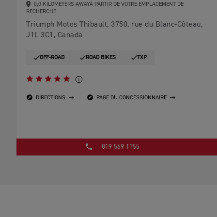
0,0 KILOMETERS AWAYÀ PARTIR DE VOTRE EMPLACEMENT DE
RECHERCHE
Triumph Motos Thibault, 3750, rue du Blanc-Côteau,
J1L 3C1, Canada
OFF-ROAD
ROAD BIKES
TXP
DIRECTIONS
PAGE DU CONCESSIONNAIRE
819-569-1155