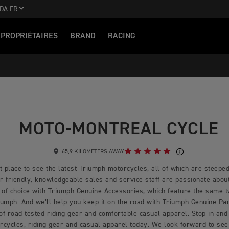
DA FR
PROPRIÉTAIRES
BRAND
RACING
MOTO-MONTREAL CYCLE
65,9 KILOMETERS AWAY
 place to see the latest Triumph motorcycles, all of which are steeped 
 friendly, knowledgeable sales and service staff are passionate about 
 of choice with Triumph Genuine Accessories, which feature the same 
mph. And we’ll help you keep it on the road with Triumph Genuine Part
 of road-tested riding gear and comfortable casual apparel. Stop in and 
rcycles, riding gear and casual apparel today. We look forward to see