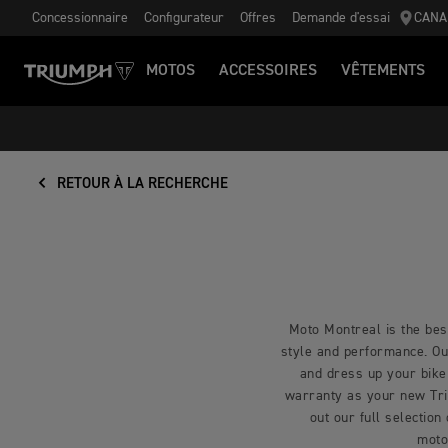
Concessionnaire
Configurateur
Offres
Demande d'essai
CANA
MOTOS
ACCESSOIRES
VÊTEMENTS
RETOUR À LA RECHERCHE
Moto Montreal is the best
style and performance. Our
and dress up your bike
warranty as your new Triu
out our full selection
moto