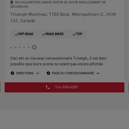
58,3 KILOMETERS AWAYÀ PARTIR DE VOTRE EMPLACEMENT DE
RECHERCHE
Triumph Montreal, 7100 Boul. Metropolitain E., H1M
1A1, Canada
OFF-ROAD
ROAD BIKES
TXP
Ceci est un nouveau concessionnaire Triumph, il est donc
possible que leurs scores ne soient pas encore affichés
DIRECTIONS
PAGE DU CONCESSIONNAIRE
514-968-4000