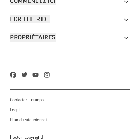
COMMENCEZ ICI
FOR THE RIDE
PROPRIÉTAIRES
Contacter Triumph
Legal
Plan du site internet
[footer_copyright]