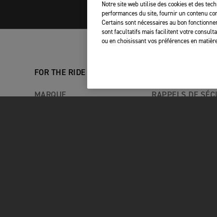
Triumph Corner Brook
Notre site web utilise des cookies et des tech
Triumph Edmonton
performances du site, fournir un contenu com
Triumph Halifax
Certains sont nécessaires au bon fonctionnem
Triumph Kelowna
sont facultatifs mais facilitent votre consul
Triumph Lethbridge
ou en choisissant vos préférences en matière
Triumph Mauricie
Triumph Montreal
Triumph Moto Vanier
FOR THE RIDE
PROPRIÉTAIRES
Triumph Motos Thibault
Triumph of Langley
MARQUE
RAPPELS DE SÉC
Triumph Toronto
Triumph Winnipeg (Headin
RACING
MY TRIUMPH AP
ACTUALITÉS TRIUMPH
WHAT3WORDS
CENTRE DES VISITEURS
VOTRE TRIUMPH
TRIUMPH
É
EXPÉRIENCE D'AVENTURE
TRIUMPH
CARRIÈRES