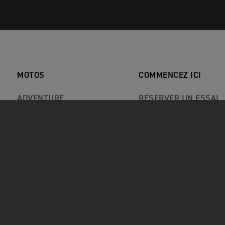
MOTOS
COMMENCEZ ICI
ADVENTURE
RÉSERVER UN ESSAI
CLASSIC
TROUVER UN
CONCESSIONNAIRE
ROADSTERS
CONFIGURATEUR
ROCKET 3
OFFRES
SPORT
RAPPELS DE SÉCURIT
REVUES DE PRESSE
OFFRES