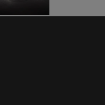
SCRAMBLER 1200
SCRAMBLER 400 X
Scrambler 400 XC
SCRAMBLER 900
SPEED
SPEED 400
SPEED TRIPLE 1200
SPEED TRIPLE 1200 RR
SPEED TRIPLE 1200 RS
SPEED TWIN 1200
SPEED TWIN 900
STREET TRIPLE 765
Street Triple 765 Moto2™ E
STREET TRIPLE 765 RX
THRUXTON RS
TIGER 1200 GT
TIGER 1200 RALLY
TIGER 1200 RANGE
TIGER 850 SPORT
TIGER 900
TIGER 900 GT RANGE
TIGER 900 RALLY RANGE