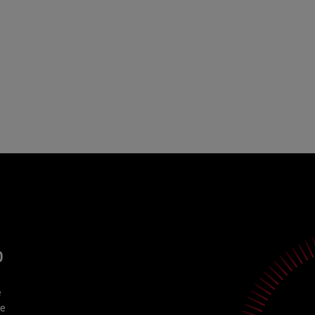
D
e
de