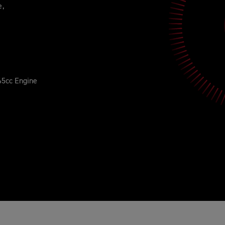
e,
765cc Engine