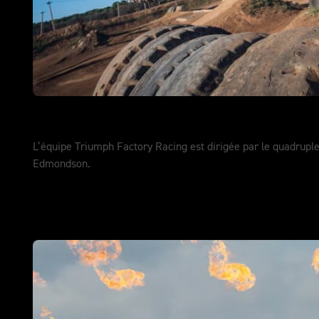
SuperEnduro
L’équipe Triumph Factory Racing est dirigée par le quadrup
Edmondson.
DÉCOUVREZ-EN PLUS