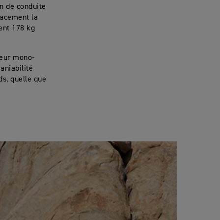
on de conduite
cacement la
ent 178 kg
teur mono-
aniabilité
ds, quelle que