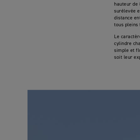
hauteur de 
surélevée e
distance en
tous pleins
Le caractèr
cylindre ch
simple et f
soit leur e