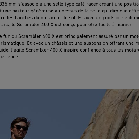
835 mm s’associe à une selle type café racer créant une positi
t une hauteur généreuse au-dessus de la selle qui diminue effi
tre les hanches du motard et le sol. Et avec un poids de seulem
 faits, le Scrambler 400 X est conçu pour être facile à manier.
e fun du Scrambler 400 X est principalement assuré par un mo
arismatique. Et avec un châssis et une suspension offrant une m
luide, l’agile Scrambler 400 X inspire confiance à tous les motar
xpérience.