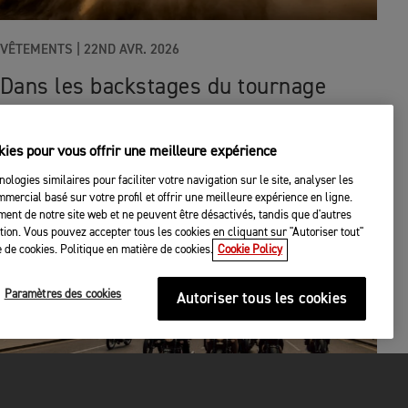
VÊTEMENTS
|
22ND AVR. 2026
Dans les backstages du tournage
2026 Héritage
kies pour vous offrir une meilleure expérience
nologies similaires pour faciliter votre navigation sur le site, analyser les
mercial basé sur votre profil et offrir une meilleure expérience en ligne.
ent de notre site web et ne peuvent être désactivés, tandis que d'autres
tation. Vous pouvez accepter tous les cookies en cliquant sur "Autoriser tout"
 de cookies. Politique en matière de cookies.
Cookie Policy
Paramètres des cookies
Autoriser tous les cookies