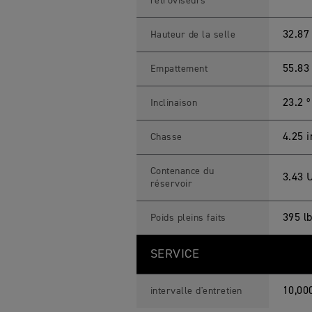
rétroviseurs
32.87
Hauteur de la selle
55.83
Empattement
23.2 º
Inclinaison
4.25 
Chasse
Contenance du
3.43 U
réservoir
395 l
Poids pleins faits
SERVICE
10,00
intervalle d'entretien