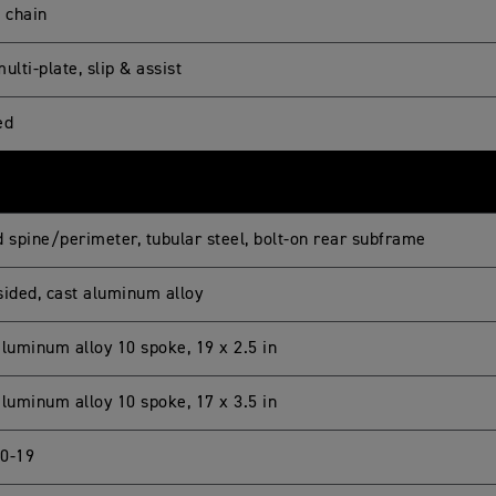
g chain
ulti-plate, slip & assist
ed
d spine/perimeter, tubular steel, bolt-on rear subframe
sided, cast aluminum alloy
aluminum alloy 10 spoke, 19 x 2.5 in
aluminum alloy 10 spoke, 17 x 3.5 in
0-19