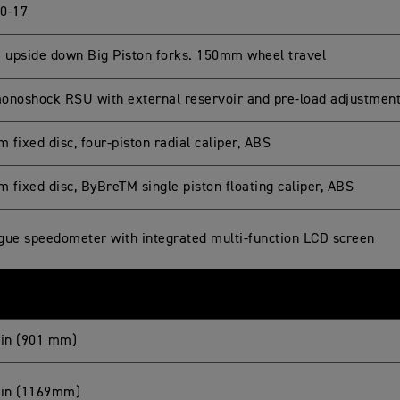
0-17
upside down Big Piston forks. 150mm wheel travel
onoshock RSU with external reservoir and pre-load adjustmen
fixed disc, four-piston radial caliper, ABS
 fixed disc, ByBreTM single piston floating caliper, ABS
gue speedometer with integrated multi-function LCD screen
 in (901 mm)
 in (1169mm)