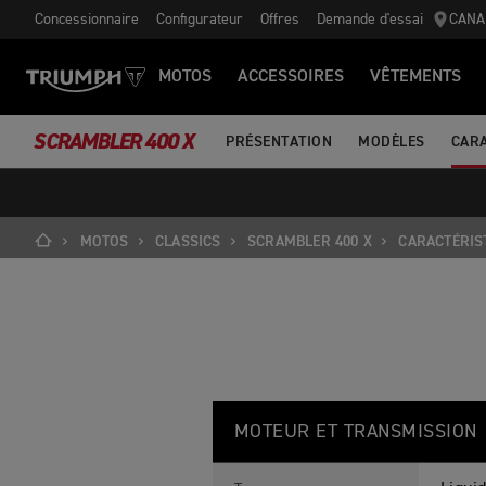
Concessionnaire
Configurateur
Offres
Demande d'essai
CANA
MOTOS
ACCESSOIRES
VÊTEMENTS
SCRAMBLER 400 X
PRÉSENTATION
MODÈLES
CAR
MOTOS
CLASSICS
SCRAMBLER 400 X
CARACTÉRIS
S
Feature
Details
C
MOTEUR ET TRANSMISSION
R
A
M