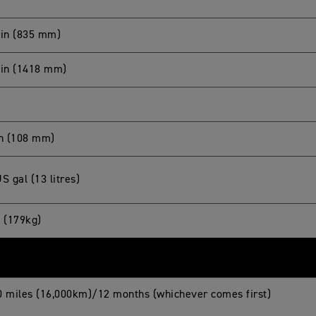
 in (835 mm)
 in (1418 mm)
in (108 mm)
S gal (13 litres)
b (179kg)
0 miles (16,000km)/12 months (whichever comes first)