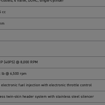
-cooled, 4 valve, DOHC, single-cylinder
5 cc
 mm
HP (40PS) @ 8,000 RPM
ft lb @ 6,500 rpm
electronic fuel injection with electronic throttle control
ess twin-skin header system with stainless steel silencer