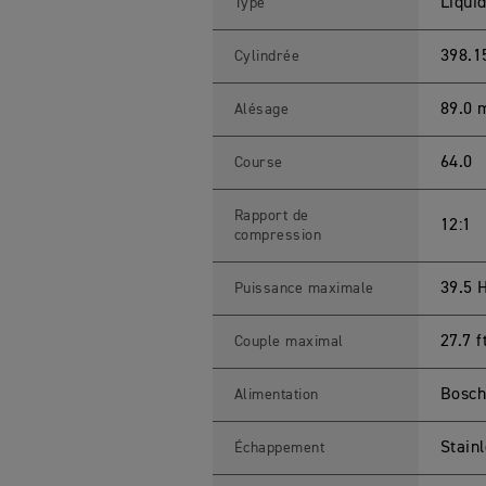
B
Liquid
Type
L
E
R
398.1
Cylindrée
4
0
0
89.0
Alésage
X
C
a
64.0
Course
r
a
c
t
Rapport de
12:1
é
compression
r
i
s
39.5 
Puissance maximale
t
i
q
27.7 
Couple maximal
u
e
s
M
Bosch 
Alimentation
o
t
o
Stainl
Échappement
s