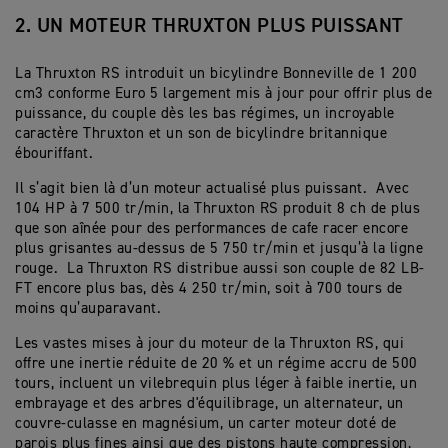
2. UN MOTEUR THRUXTON PLUS PUISSANT
La Thruxton RS introduit un bicylindre Bonneville de 1 200
cm3 conforme Euro 5 largement mis à jour pour offrir plus de
puissance, du couple dès les bas régimes, un incroyable
caractère Thruxton et un son de bicylindre britannique
ébouriffant.
Il s’agit bien là d’un moteur actualisé plus puissant. Avec
104 HP à 7 500 tr/min, la Thruxton RS produit 8 ch de plus
que son aînée pour des performances de cafe racer encore
plus grisantes au-dessus de 5 750 tr/min et jusqu’à la ligne
rouge. La Thruxton RS distribue aussi son couple de 82
LB-
FT
encore plus bas, dès 4 250 tr/min, soit à 700 tours de
moins qu’auparavant.
Les vastes mises à jour du moteur de la Thruxton RS, qui
offre une inertie réduite de 20 % et un régime accru de 500
tours, incluent un vilebrequin plus léger à faible inertie, un
embrayage et des arbres d'équilibrage, un alternateur, un
couvre-culasse en magnésium, un carter moteur doté de
parois plus fines ainsi que des pistons haute compression,