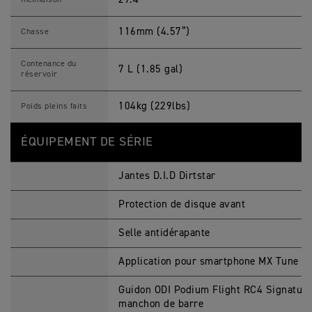
Inclinaison
116mm (4.57”)
Chasse
Contenance du
7 L (1.85 gal)
réservoir
104kg (229lbs)
Poids pleins faits
ÉQUIPEMENT DE SÉRIE
Jantes D.I.D Dirtstar
Protection de disque avant
Selle antidérapante
Application pour smartphone MX Tune P
Guidon ODI Podium Flight RC4 Signature 
manchon de barre