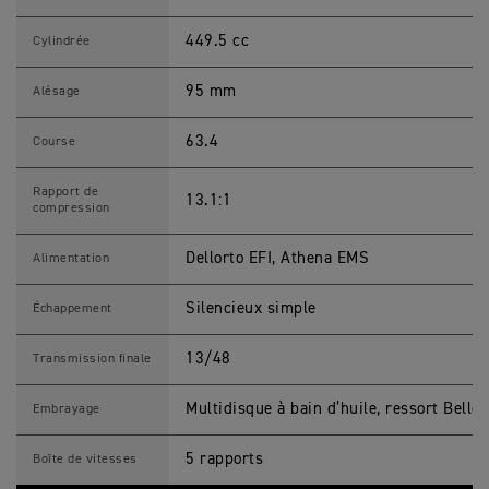
R
C
449.5 cc
E
Cylindrée
D
I
T
95 mm
Alésage
I
O
N
63.4
Course
C
a
r
Rapport de
13.1:1
a
compression
c
t
é
Dellorto EFI, Athena EMS
Alimentation
r
i
s
Silencieux simple
Échappement
t
i
q
13/48
Transmission finale
u
e
s
Multidisque à bain d’huile, ressort Bellev
Embrayage
M
o
t
5 rapports
Boîte de vitesses
o
s