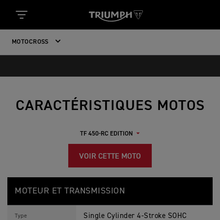
MOTOCROSS
CARACTÉRISTIQUES MOTOS
VOIR CETTE MOTO
T
Feature
Details
F
MOTEUR ET TRANSMISSION
4
5
0
Single Cylinder 4-Stroke SOHC
-
Type