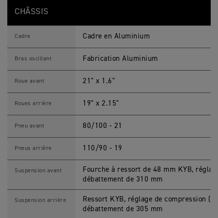
CHÂSSIS
Cadre en Aluminium
Cadre
Fabrication Aluminium
Bras oscillant
21" x 1.6"
Roue avant
19" x 2.15"
Roues arrière
80/100 - 21
Pneu avant
110/90 - 19
Pneus arrière
Fourche à ressort de 48 mm KYB, réglag
Suspension avant
débattement de 310 mm
Ressort KYB, réglage de compression (vit
Suspension arrière
débattement de 305 mm