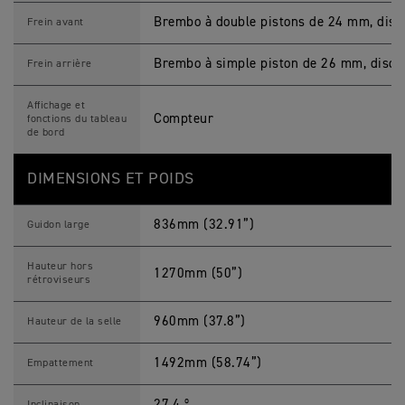
Brembo à double pistons de 24 mm, dis
Frein avant
Brembo à simple piston de 26 mm, disq
Frein arrière
Affichage et
Compteur
fonctions du tableau
de bord
DIMENSIONS ET POIDS
836mm (32.91”)
Guidon large
Hauteur hors
1270mm (50”)
rétroviseurs
960mm (37.8”)
Hauteur de la selle
1492mm (58.74”)
Empattement
27.4 º