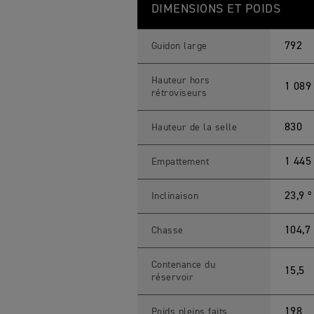
DIMENSIONS ET POIDS
792
Guidon large
Hauteur hors
1 089
rétroviseurs
830
Hauteur de la selle
1 445
Empattement
23,9 º
Inclinaison
104,7
Chasse
Contenance du
15,5
réservoir
198
Poids pleins faits