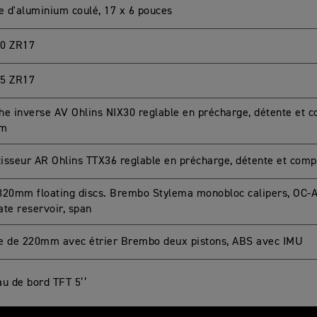
ge d'aluminium coulé, 17 x 6 pouces
0 ZR17
5 ZR17
he inverse AV Ohlins NIX30 reglable en précharge, détente et 
m
isseur AR Ohlins TTX36 reglable en précharge, détente et co
320mm floating discs. Brembo Stylema monobloc calipers, OC-AB
ate reservoir, span
e de 220mm avec étrier Brembo deux pistons, ABS avec IMU
au de bord TFT 5’’