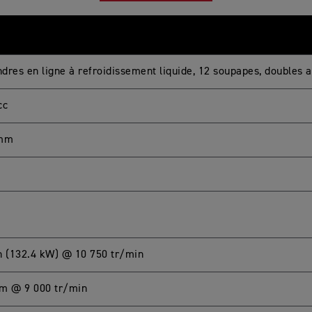
indres en ligne à refroidissement liquide, 12 soupapes, doubles 
cc
 mm
h (132.4 kW) @ 10 750 tr/min
m @ 9 000 tr/min