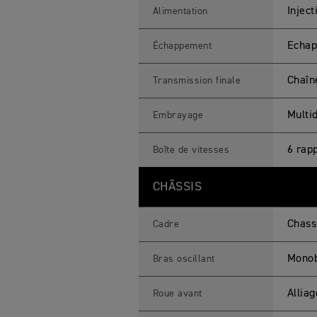
i
q
Injec
Alimentation
u
e
s
Echap
Échappement
M
o
t
Chaîne
Transmission finale
o
s
Multid
Embrayage
6 rap
Boîte de vitesses
CHÂSSIS
Chass
Cadre
Monob
Bras oscillant
Allia
Roue avant