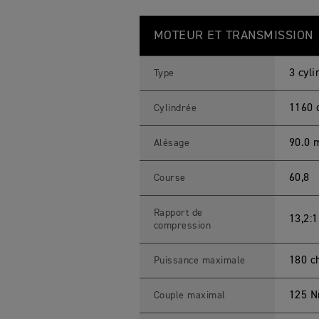
S
Feature
Details
P
MOTEUR ET TRANSMISSION
E
E
D
T
3 cyl
Type
R
I
P
1160 
Cylindrée
L
E
1
90.0
Alésage
2
0
0
60,8
Course
R
S
C
a
Rapport de
13,2:1
r
compression
a
c
t
180 c
Puissance maximale
é
r
i
125 N
Couple maximal
s
t