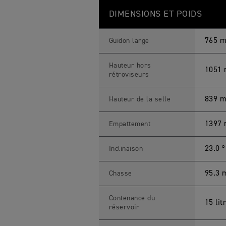
DIMENSIONS ET POIDS
765 
Guidon large
Hauteur hors
1051
rétroviseurs
839 m
Hauteur de la selle
1397
Empattement
23.0 º
Inclinaison
95.3
Chasse
Contenance du
15 lit
réservoir