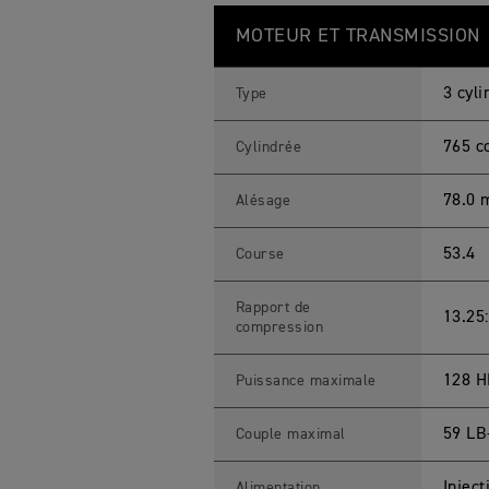
S
Feature
Details
T
MOTEUR ET TRANSMISSION
R
E
E
T
3 cyli
Type
T
R
I
765 c
Cylindrée
P
L
E
78.0
Alésage
7
6
5
53.4
Course
M
O
T
O
Rapport de
13.25
2
compression
™
E
D
128 H
Puissance maximale
I
T
I
59 LB
Couple maximal
O
N
C
a
Injec
Alimentation