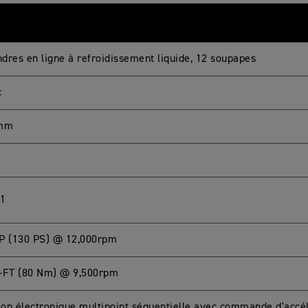
ndres en ligne à refroidissement liquide, 12 soupapes
c
 mm
:1
P (130 PS) @ 12,000rpm
-FT (80 Nm) @ 9,500rpm
tion électronique multipoint séquentielle avec commande d'accé