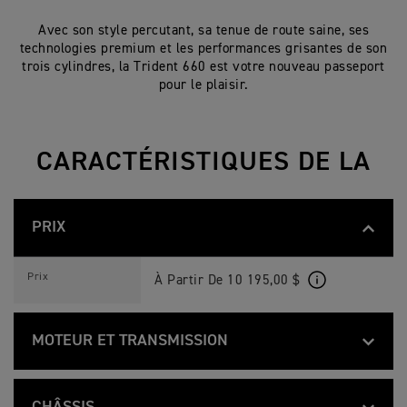
Avec son style percutant, sa tenue de route saine, ses
technologies premium et les performances grisantes de son
trois cylindres, la Trident 660 est votre nouveau passeport
pour le plaisir.
CARACTÉRISTIQUES DE LA
PRIX
T
Feature
Details
R
Prix
À Partir De 10 195,00 $
I
D
E
N
MOTEUR ET TRANSMISSION
T
6
6
T
Feature
Details
0
R
3 cylindres en ligne à refroidissement li
Type
C
I
cames en tête