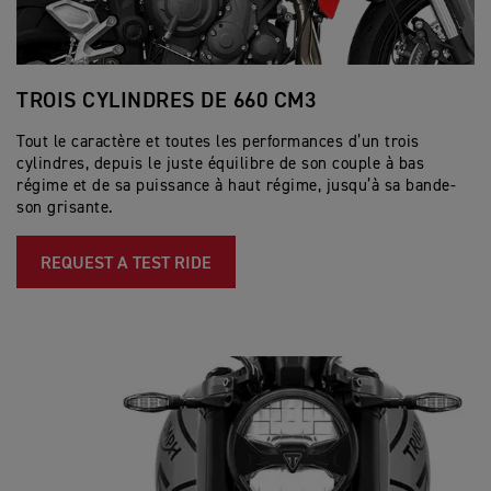
TROIS CYLINDRES DE 660 CM3
U
Tout le caractère et toutes les performances d’un trois
La
cylindres, depuis le juste équilibre de son couple à bas
un
régime et de sa puissance à haut régime, jusqu’à sa bande-
do
son grisante.
Sh
REQUEST A TEST RIDE