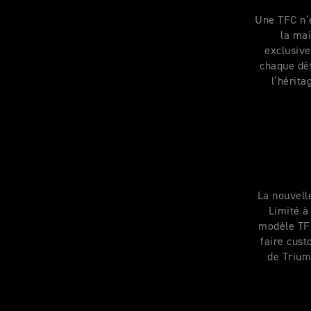
Une TFC n’e
la mai
exclusive
chaque dét
l’hérita
La nouvell
Limité à
modèle TFC
faire cust
de Trium