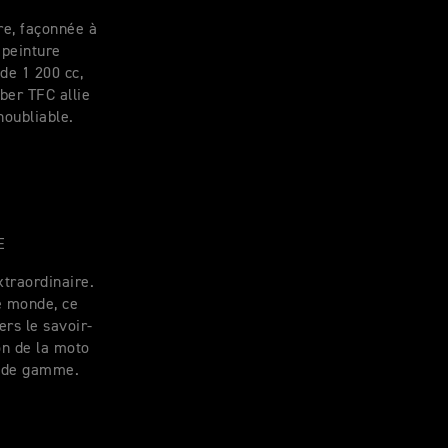
re, façonnée à
 peinture
de 1 200 cc,
ber TFC allie
noubliable.
E
xtraordinaire.
e monde, ce
rs le savoir-
on de la moto
t de gamme.