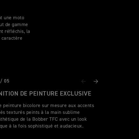
nt une moto
haut de gamme
 réfléchis, la
n caractère
 / 05
Page Précédente
Suivant
NITION DE PEINTURE EXCLUSIVE
 peinture bicolore sur mesure aux accents
és texturés peints à la main sublime
sthétique de la Bobber TFC avec un look
que à la fois sophistiqué et audacieux.