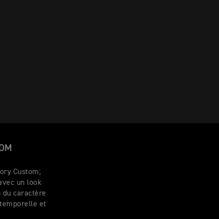
TOM
tory Custom;
 avec un look
n du caractère
ntemporelle et