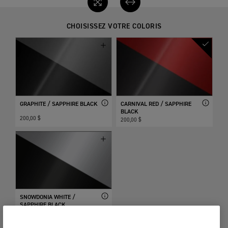
CHOISISSEZ VOTRE COLORIS
GRAPHITE / SAPPHIRE BLACK
CARNIVAL RED / SAPPHIRE
BLACK
200,00 $
200,00 $
SNOWDONIA WHITE /
SAPPHIRE BLACK...
Inclus de série