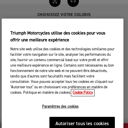
CHOISISSEZ VOTRE COLORIS
Triumph Motorcycles utilise des cookies pour vous
offrir une meilleure expérience
Notre site web utilise des cookies et des technologies similaires pour
faciliter votre navigation sur le site, analyser les performances du
JET BLACK
GRANITE / DIABLO RED
site, fournir un contenu commercial basé sur votre profil et offrir
une meilleure expérience en ligne. Certains sont nécessaires au bon
Inclus de série
450,00 $
fonctionnement de notre site web et ne peuvent être désactivés,
tandis que d'autres sont facultatifs mais facilitent votre
consultation. Vous pouvez accepter tous les cookies en cliquant sur
"Autoriser tout" ou en choisissant vos préférences en matière de
cookies. Politique en matière de cookies.
Cookie Policy
Paramètres des cookies
GRANITE / TRIUMPH
PERFORMANCE...
450,00 $
Autoriser tous les cookies