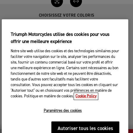
CHOISISSEZ VOTRE COLORIS
Triumph Motorcycles utilise des cookies pour vous
offrir une meilleure expérience
Notre site web utilise des cookies et des technologies similaires pour
faciliter votre navigation sur le site, analyser les performances du
GRANITE / SAPPHIRE BLACK
MATT SAPPHIRE BLACK /
site, fournir un contenu commercial basé sur votre profil et offrir
SATIN...
une meilleure expérience en ligne. Certains sont nécessaires au bon
Inclus de série
Inclus de série
fonctionnement de notre site web et ne peuvent être désactivés,
tandis que d'autres sont facultatifs mais facilitent votre
consultation. Vous pouvez accepter tous les cookies en cliquant sur
"Autoriser tout" ou en choisissant vos préférences en matière de
cookies. Politique en matière de cookies.
Cookie Policy
Paramètres des cookies
SAPPHIRE BLACK / CARNIVAL
RED
Inclus de série
Autoriser tous les cookies