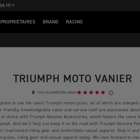
DA FR
PROPRIÉTAIRES
BRAND
RACING
TRIUMPH MOTO VANIER
178,5 KILOMETERS AWAY
place to see the latest Triumph motorcycles, all of which are steeped i
 friendly, knowledgeable sales and service staff are passionate about 
 of choice with Triumph Genuine Accessories, which feature the same 
mph. And we’ll help you keep it on the road with Triumph Genuine Part
 of road-tested riding gear and comfortable casual apparel. Stop in and 
rcycles, riding gear and casual apparel today. We look forward to see