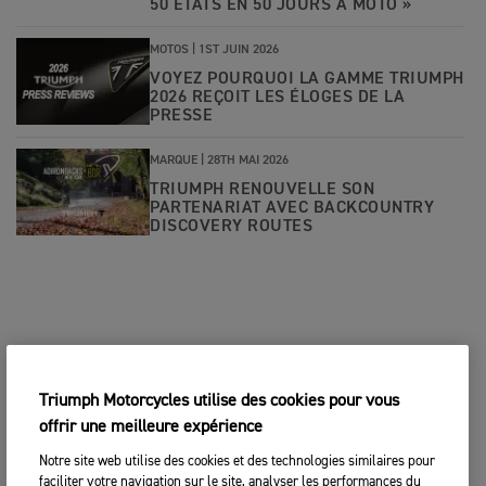
50 ÉTATS EN 50 JOURS À MOTO »
MOTOS |
1ST JUIN 2026
VOYEZ POURQUOI LA GAMME TRIUMPH
2026 REÇOIT LES ÉLOGES DE LA
PRESSE
MARQUE |
28TH MAI 2026
TRIUMPH RENOUVELLE SON
PARTENARIAT AVEC BACKCOUNTRY
DISCOVERY ROUTES
Triumph Motorcycles utilise des cookies pour vous
offrir une meilleure expérience
Notre site web utilise des cookies et des technologies similaires pour
faciliter votre navigation sur le site, analyser les performances du