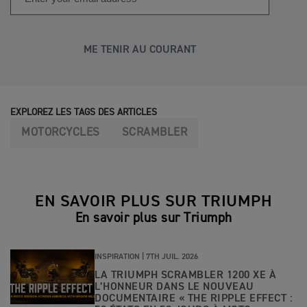
compact et minimaliste peut être facilement lu d'un
l'arrière, offrant des capacités hors route inégalées et
coup d'œil.
une garde au sol supérieure.
ME TENIR AU COURANT
EXPLOREZ LES TAGS DES ARTICLES
MOTORCYCLES
SCRAMBLER
EN SAVOIR PLUS SUR TRIUMPH
En savoir plus sur Triumph
INSPIRATION |
7TH JUIL. 2026
LA TRIUMPH SCRAMBLER 1200 XE À
L’HONNEUR DANS LE NOUVEAU
DOCUMENTAIRE « THE RIPPLE EFFECT :