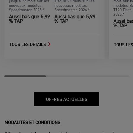
jusqu'à 72 mois sur les
jusqu'à 96 mois sur les
mois sur n
nouveaux modèles
nouveaux modèles
modèles Bo
Speedmaster 2026.*
Speedmaster 2026.*
T120 Elvis 
2025.*
Aussi bas que 5,99
Aussi bas que 5,99
% TAP
% TAP
Aussi ba
% TAP
TOUS LES DÉTAILS
TOUS LES
OFFRES ACTUELLES
MODALITÉS ET CONDITIONS