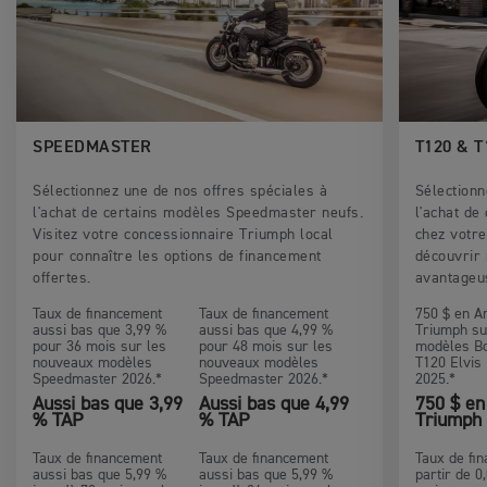
SPEEDMASTER
T120 & 
Sélectionnez une de nos offres spéciales à
Sélectionn
l'achat de certains modèles Speedmaster neufs.
l'achat de
Visitez votre concessionnaire Triumph local
chez votre
pour connaître les options de financement
découvrir 
offertes.
avantageu
Taux de financement
Taux de financement
750 $ en A
aussi bas que 3,99 %
aussi bas que 4,99 %
Triumph su
pour 36 mois sur les
pour 48 mois sur les
modèles Bo
nouveaux modèles
nouveaux modèles
T120 Elvis 
Speedmaster 2026.*
Speedmaster 2026.*
2025.*
Aussi bas que 3,99
Aussi bas que 4,99
750 $ en
% TAP
% TAP
Triumph
Taux de financement
Taux de financement
Taux de fi
aussi bas que 5,99 %
aussi bas que 5,99 %
partir de 0