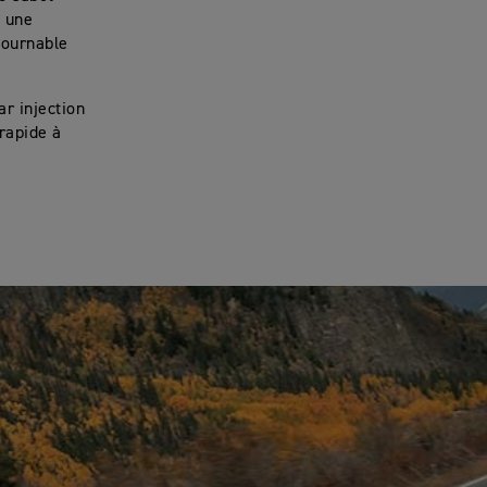
c une
tournable
r injection
rapide à