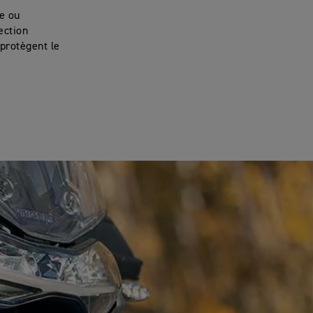
re ou
ection
 protègent le