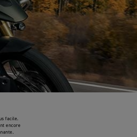
s facile.
ant encore
nnante.