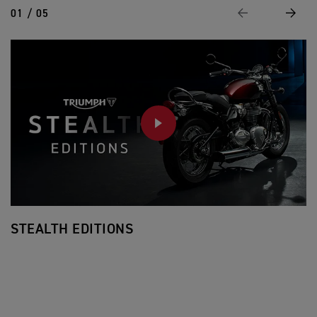
01 / 05
Page Précédente
Suivan
PLAY
STEALTH EDITIONS
F
To
S