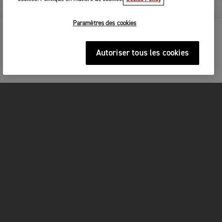
Paramètres des cookies
RÉSERVER UN ESSAI BONNEVILLE
Autoriser tous les cookies
SPEEDMASTER
MOTOS
COMMENCEZ ICI