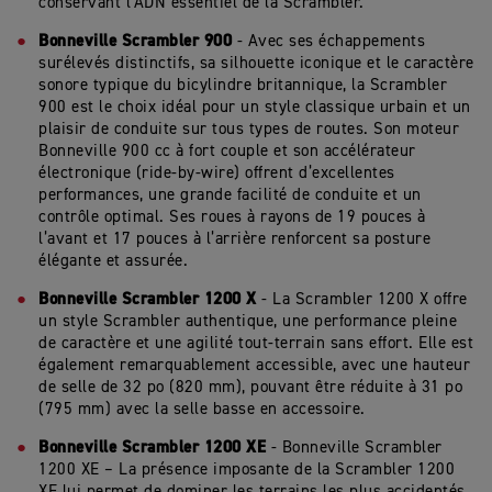
conservant l’ADN essentiel de la Scrambler.
Bonneville Scrambler 900
- Avec ses échappements
surélevés distinctifs, sa silhouette iconique et le caractère
sonore typique du bicylindre britannique, la Scrambler
900 est le choix idéal pour un style classique urbain et un
plaisir de conduite sur tous types de routes. Son moteur
Bonneville 900 cc à fort couple et son accélérateur
électronique (ride-by-wire) offrent d’excellentes
performances, une grande facilité de conduite et un
contrôle optimal. Ses roues à rayons de 19 pouces à
l’avant et 17 pouces à l’arrière renforcent sa posture
élégante et assurée.
Bonneville Scrambler 1200 X
- La Scrambler 1200 X offre
un style Scrambler authentique, une performance pleine
de caractère et une agilité tout-terrain sans effort. Elle est
également remarquablement accessible, avec une hauteur
de selle de 32 po (820 mm), pouvant être réduite à 31 po
(795 mm) avec la selle basse en accessoire.
Bonneville Scrambler 1200 XE
- Bonneville Scrambler
1200 XE – La présence imposante de la Scrambler 1200
XE lui permet de dominer les terrains les plus accidentés,