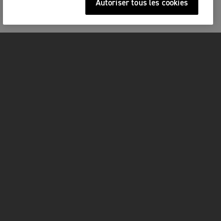
Autoriser tous les cookies
MOTOS
COMMENCEZ ICI
FOR THE RIDE
PROPRIÉTAIRES
FACEBOOK
TWITTER
YOUTUBE
INSTAGRAM