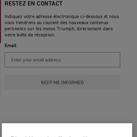
RESTEZ EN CONTACT
Indiquez votre adresse électronique ci-dessous et nous
vous tiendrons au courant des nouveaux contenus
pertinents sur les motos Triumph, directement dans
votre boîte de réception.
Email
KEEP ME INFORMED