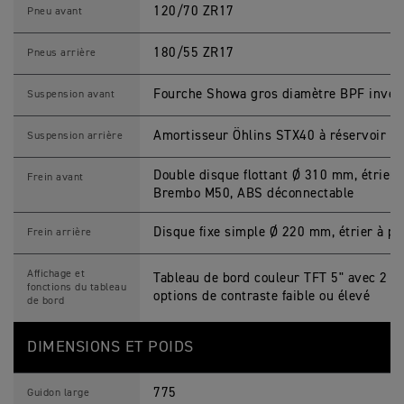
120/70 ZR17
Pneu avant
180/55 ZR17
Pneus arrière
Fourche Showa gros diamètre BPF inver
Suspension avant
Amortisseur Öhlins STX40 à réservoir s
Suspension arrière
Double disque flottant Ø 310 mm, étrier
Frein avant
Brembo M50, ABS déconnectable
Disque fixe simple Ø 220 mm, étrier à p
Frein arrière
Affichage et
Tableau de bord couleur TFT 5" avec 2 th
fonctions du tableau
options de contraste faible ou élevé
de bord
DIMENSIONS ET POIDS
775
Guidon large