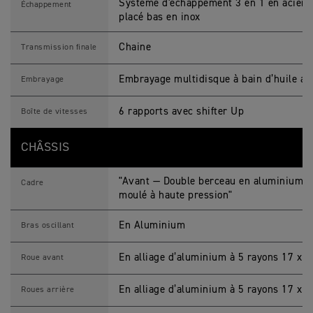
t
Système d'échappement 3 en 1 en acier i
Échappement
o
placé bas en inox
s
Chaine
Transmission finale
Embrayage multidisque à bain d’huile ant
Embrayage
6 rapports avec shifter Up
Boîte de vitesses
CHÂSSIS
"Avant — Double berceau en aluminium. A
Cadre
moulé à haute pression"
En Aluminium
Bras oscillant
En alliage d’aluminium à 5 rayons 17 x 3
Roue avant
En alliage d’aluminium à 5 rayons 17 x 5
Roues arrière