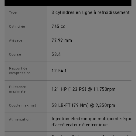
E
E
3 cylindres en ligne à refroidissement l
T
Type
T
R
765 cc
I
Cylindrée
P
L
E
77.99 mm
Alésage
R
S
C
53.4
Course
a
r
a
Rapport de
12.54:1
c
compression
t
é
r
Puissance
121 HP (123 PS) @ 11,750rpm
i
maximale
s
t
i
58 LB-FT (79 Nm) @ 9,350rpm
Couple maximal
q
u
e
Injection électronique multipoint séque
Alimentation
s
d’accélérateur électronique
M
o