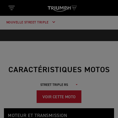
NOUVELLE STREET TRIPLE
CARACTÉRISTIQUES MOTOS
VOIR CETTE MOTO
S
Feature
Details
T
MOTEUR ET TRANSMISSION
R