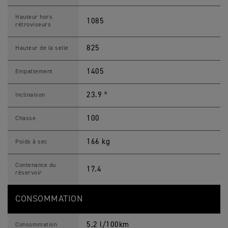
Hauteur hors
1085
rétroviseurs
825
Hauteur de la selle
1405
Empattement
23.9 º
Inclinaison
100
Chasse
166 kg
Poids à sec
Contenance du
17.4
réservoir
CONSOMMATION
5.2 l/100km
Consommation