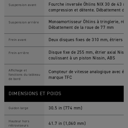
Fourche inversée Öhlins NIX 30 de 43 m
Suspension avant
compression et détente. Débattement de
Monoamortisseur Öhlins à tringlerie, rég
Suspension arrière
Débattement de la roue de 77 mm
Deux disques fixes de 310 mm, étriers r
Frein avant
Disque fixe de 255 mm, étrier axial Niss
Frein arrière
coulissant à un piston Nissin, ABS
Affichage et
Compteur de vitesse analogique avec écr
fonctions du tableau
marque TFC
de bord
DIMENSIONS ET POIDS
30.5 in (774 mm)
Guidon large
Hauteur hors
41.7 in (1,060 mm)
rétroviseurs