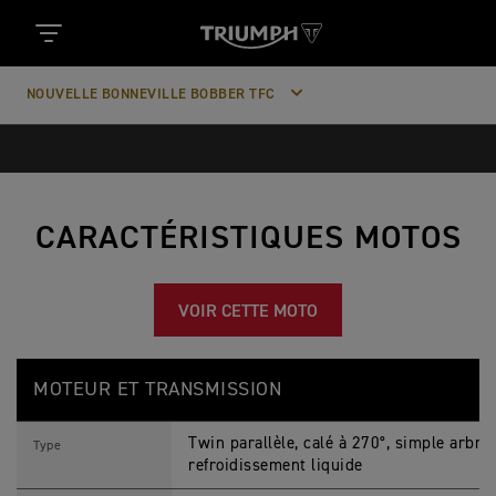
NOUVELLE BONNEVILLE BOBBER TFC
CARACTÉRISTIQUES MOTOS
VOIR CETTE MOTO
N
Feature
Details
O
MOTEUR ET TRANSMISSION
U
V
E
Twin parallèle, calé à 270°, simple arbre
L
Type
L
refroidissement liquide
E