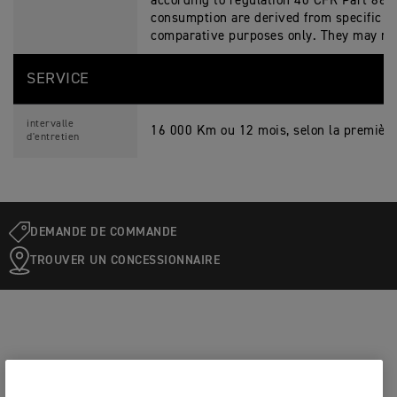
according to regulation 40 CFR Part 86 S
consumption are derived from specific te
comparative purposes only. They may not 
SERVICE
intervalle
16 000 Km ou 12 mois, selon la première
d'entretien
DEMANDE DE COMMANDE
TROUVER UN CONCESSIONNAIRE