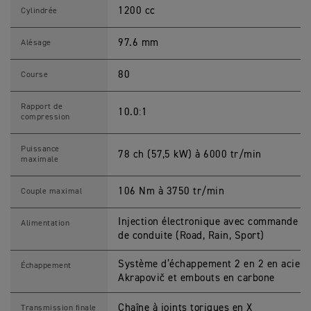
B
1200 cc
O
Cylindrée
N
N
E
97.6 mm
Alésage
V
I
L
80
Course
L
E
B
Rapport de
10.0:1
O
compression
B
B
E
Puissance
78 ch (57,5 kW) à 6000 tr/min
R
maximale
T
F
C
106 Nm à 3750 tr/min
Couple maximal
C
a
r
Injection électronique avec commande d’
Alimentation
a
de conduite (Road, Rain, Sport)
c
t
é
Système d’échappement 2 en 2 en acier i
Échappement
r
Akrapovič et embouts en carbone
i
s
t
Chaîne à joints toriques en X
Transmission finale