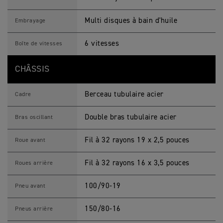
i
q
u
Multi disques à bain d'huile
Embrayage
e
s
M
6 vitesses
Boîte de vitesses
o
t
o
CHÂSSIS
s
Berceau tubulaire acier
Cadre
Double bras tubulaire acier
Bras oscillant
Fil à 32 rayons 19 x 2,5 pouces
Roue avant
Fil à 32 rayons 16 x 3,5 pouces
Roues arrière
100/90-19
Pneu avant
150/80-16
Pneus arrière