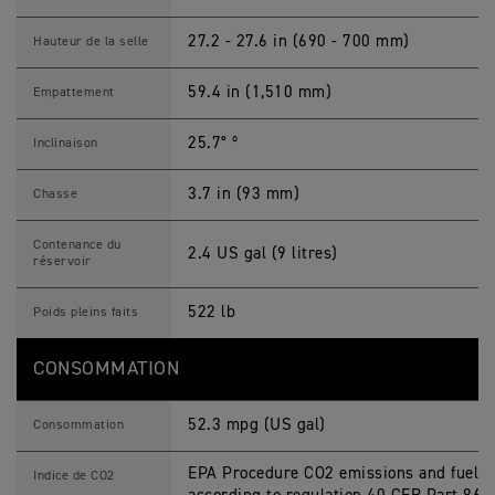
27.2 - 27.6 in (690 - 700 mm)
Hauteur de la selle
59.4 in (1,510 mm)
Empattement
25.7° º
Inclinaison
3.7 in (93 mm)
Chasse
Contenance du
2.4 US gal (9 litres)
réservoir
522 lb
Poids pleins faits
CONSOMMATION
52.3 mpg (US gal)
Consommation
EPA Procedure CO2 emissions and fuel 
Indice de CO2