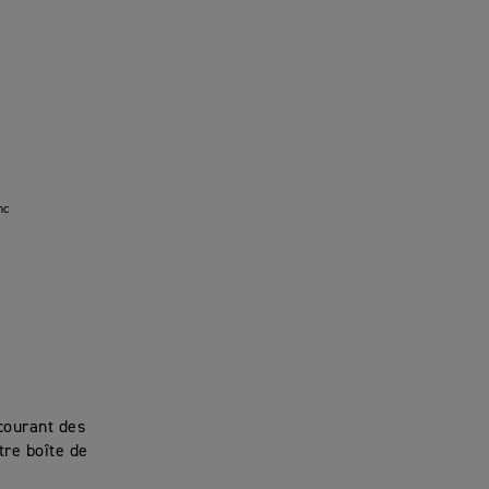
nc
courant des
re boîte de