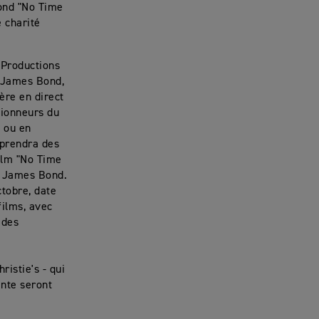
Bond "No Time
 charité
 Productions
f James Bond,
ère en direct
tionneurs du
e ou en
mprendra des
ilm "No Time
ix James Bond.
tobre, date
films, avec
 des
hristie's - qui
ente seront