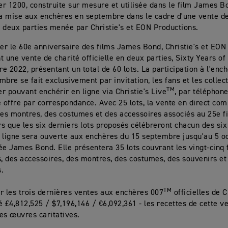
r 1200, construite sur mesure et utilisée dans le film James 
ra mise aux enchères en septembre dans le cadre d'une vente de
en deux parties menée par Christie's et EON Productions.
r le 60e anniversaire des films James Bond, Christie's et EON
t une vente de charité officielle en deux parties, Sixty Years o
e 2022, présentant un total de 60 lots. La participation à l'ench
mbre se fait exclusivement par invitation, les fans et les collec
TM
r pouvant enchérir en ligne via Christie's Live
, par téléphon
e offre par correspondance. Avec 25 lots, la vente en direct co
des montres, des costumes et des accessoires associés au 25e f
ors que les six derniers lots proposés célébreront chacun des s
 ligne sera ouverte aux enchères du 15 septembre jusqu'au 5 oc
ée James Bond. Elle présentera 35 lots couvrant les vingt-cinq 
s, des accessoires, des montres, des costumes, des souvenirs et
.
TM
les trois dernières ventes aux enchères 007
officielles de C
é £4,812,525 / $7,196,146 / €6,092,361 - les recettes de cette v
es œuvres caritatives.