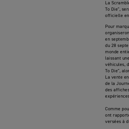
La Scramble
To Die", se
officielle 
Pour marque
organiseron
en septembr
du 28 septe
monde entie
laissant un
véhicules, 
To Die", al
La vente en
de la Journ
des affiche
expériences
Comme pour 
ont rapport
versées à d