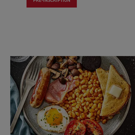
PRÉ-INSCRIPTION
Séminaires :
Des séminaires ont lieu tous les jours 
Équipement de protection 
chevronnés impatients de partager leur expertise.
TOUS LES PARTICIPANTS DOIVENT RESPEC