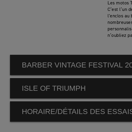
Les motos T
C’est l’un 
l'enclos au 
nombreuses 
personnalis
n’oubliez p
BARBER VINTAGE FESTIVAL 2
ISLE OF TRIUMPH
INFORMATIONS SUR L’ÉVÉNEMENT
Lieu :
Barber Motorsports Park
HORAIRE/DÉTAILS DES ESSAI
HORAIRE
Adresse :
6030 Barber Motorsports Parkway Birmin