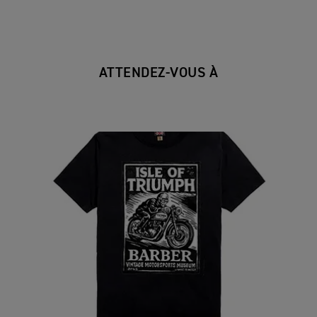
au Barber Theater. Passez y faire un tour pour profiter des cons
approprié est REQUIS POUR PARTICIPER. Nous ne pouvons pas 
•
Casque avec protection oculaire
ATTENDEZ-VOUS À
•
Gants
•
Veste ou chemise à manches longues
•
Pantalons longs (pas de shorts)
•
Bottes/chaussures de moto fermées couvrant la cheville
TER LES RÈGLEMENTS LOCAUX ET ÉTATIQUES EN MATIÈRE D