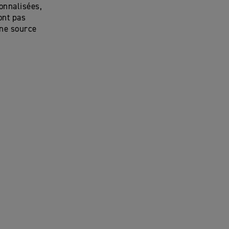
onnalisées,
ont pas
une source