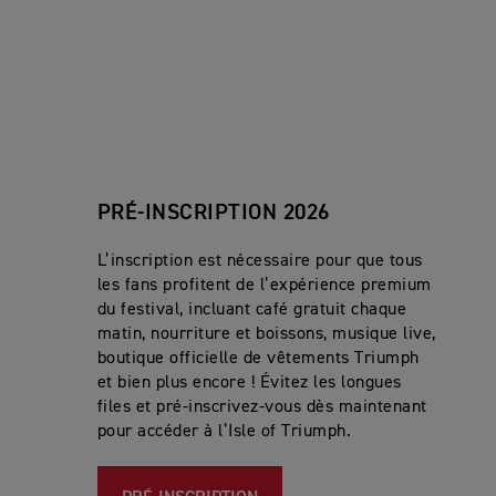
ESSAYEZ UNE MOTO TRIUMPH
Isle of Triumph :
un festival gratuit et haut de gam
PRÉINSCRIVEZ-VOU
Triumph, et bien plus encore !
Demo Rides :
PRÉ-INSCRIPTION 2026
Les motos Triumph se trouvent au LOT 
moto, ne manquez pas l’occasion de découvrir la pe
L’inscription est nécessaire pour que tous
Marché aux échanges :
Lors de la restauration de m
les fans profitent de l’expérience premium
excellente façon de dénicher une pièce unique du ca
du festival, incluant café gratuit chaque
pour diverses marques et modèles.
matin, nourriture et boissons, musique live,
DAYTONA 660, SPEED 400, SCRAMBLER 400 X,
boutique officielle de vêtements Triumph
1200 XE, SCRAMBLER 1200 X
Mur de la mort :
Le Mur de la mort de l’American M
et bien plus encore ! Évitez les longues
motos antiques et des machines de course artisanale
files et pré-inscrivez-vous dès maintenant
14 pieds.
pour accéder à l’Isle of Triumph.
Musée :
NOTE:
Un permis de conduire valide avec une autor
Prenez le temps de visiter le Barber Vintag
impressionnante collection de motos et de voitures
a