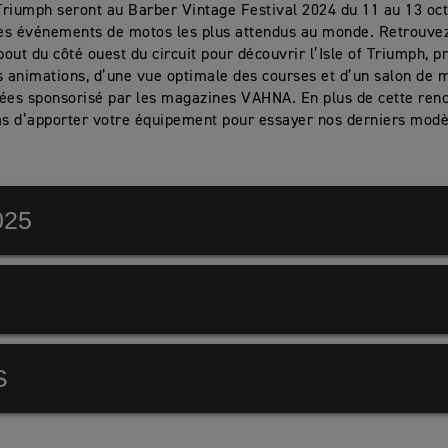
riumph seront au Barber Vintage Festival 2024 du 11 au 13 oc
des événements de motos les plus attendus au monde. Retrouve
bout du côté ouest du circuit pour découvrir l’Isle of Triumph, pr
animations, d’une vue optimale des courses et d’un salon de 
ées sponsorisé par les magazines VAHNA. En plus de cette renc
as d’apporter votre équipement pour essayer nos derniers mod
025
S
gham, Alabama USA 35094