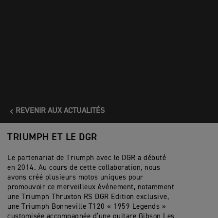
soutien en temps utile. C’est aussi une occasion pour nous
tous de profiter d’un moment ensemble en mai, autour de
notre passion commune pour les motos vintage et modernes
classiques. »
Les pilotes peuvent s’inscrire et rejoindre #TeamTriumph
pour le Distinguished Gentleman’s Ride 2025
sur
www.gentlemansride.com
REVENIR AUX ACTUALITÉS
TRIUMPH ET LE DGR
Le partenariat de Triumph avec le DGR a débuté
en 2014. Au cours de cette collaboration, nous
avons créé plusieurs motos uniques pour
promouvoir ce merveilleux événement, notamment
une Triumph Thruxton RS DGR Edition exclusive,
une Triumph Bonneville T120 « 1959 Legends »
customisée accompagnée d’une guitare Gibson Les