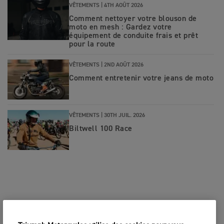
VÊTEMENTS |
4TH AOÛT 2026
Comment nettoyer votre blouson de
moto en mesh : Gardez votre
équipement de conduite frais et prêt
pour la route
VÊTEMENTS |
2ND AOÛT 2026
Comment entretenir votre jeans de moto
VÊTEMENTS |
30TH JUIL. 2026
Biltwell 100 Race