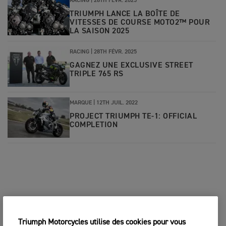
RACING |
28TH FÉVR. 2025
TRIUMPH LANCE LA BOÎTE DE
VITESSES DE COURSE MOTO2™ POUR
LA SAISON 2025
RACING |
28TH FÉVR. 2025
GAGNEZ UNE EXCLUSIVE STREET
TRIPLE 765 RS
MARQUE |
12TH JUIL. 2022
PROJECT TRIUMPH TE-1: OFFICIAL
COMPLETION
Triumph Motorcycles utilise des cookies pour vous