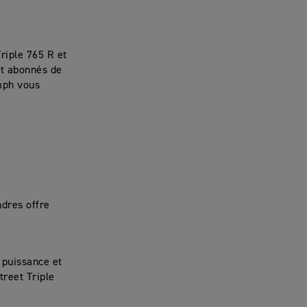
riple 765 R et
 et abonnés de
umph vous
ndres offre
 puissance et
treet Triple