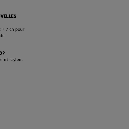
UVELLES
t + 7 ch pour
 de
3?
e et stylée.