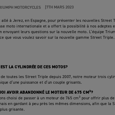
7TH MARS 2023
RIUMPH MOTORCYCLES
 allé à Jerez, en Espagne, pour présenter les nouvelles Street T
sse moto internationale et a offert la possibilité à nos adeptes
en envoyant leurs questions sur la nouvelle moto. L’équipe Tri
 ce que vous voulez savoir sur la nouvelle gamme Street Triple.
E EST LA CYLINDRÉE DE CES MOTOS?
r de toutes les Street Triple depuis 2007, notre moteur trois cyli
unique d’une puissance et d’un couple grisants.
3
UOI AVOIR ABANDONNÉ LE MOTEUR DE 675 CM
?
3
ons choisi de passer à un moteur de 765 cm
pour offrir plus de
mais en gardant à peu près les mêmes dimensions, afin que la S
 plus grisante.