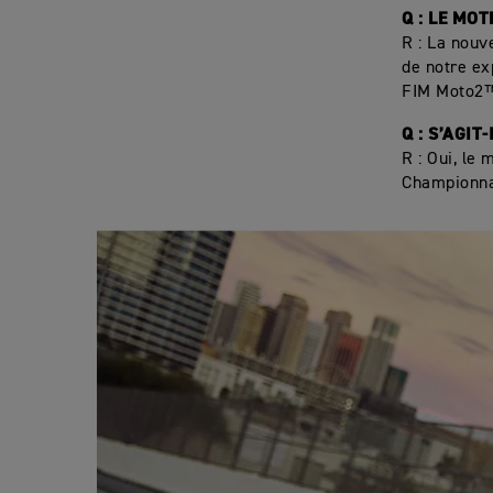
Q : LE MOT
R : La nouv
de notre ex
FIM Moto2
Q : S’AGI
R : Oui, le
Championn