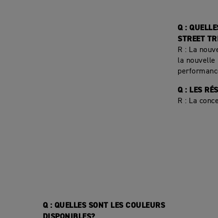
Q : QUELL
STREET TR
R : La nouv
la nouvelle 
performance
Q : LES R
R : La conc
Q : QUELLES SONT LES COULEURS
DISPONIBLES?