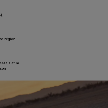
).
re région.
essais et la
 son