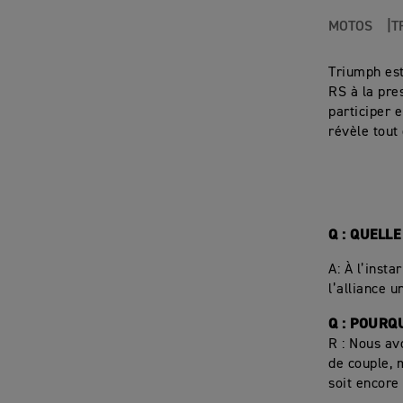
MOTOS
T
Triumph est
RS à la pre
participer 
révèle tout
Q : QUELL
A: À l’insta
l’alliance 
Q : POURQ
R : Nous av
de couple, 
soit encore