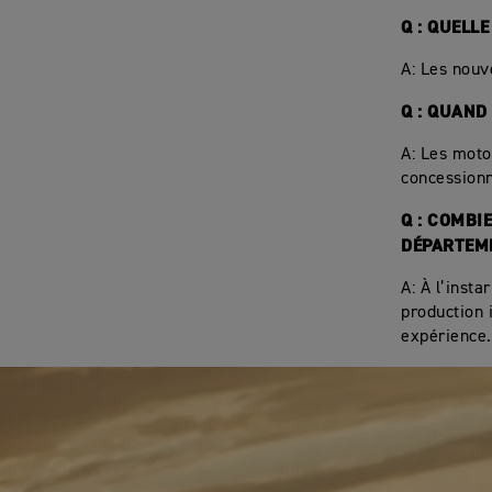
Q : QUELL
A: Les nouv
Q : QUAND
A: Les moto
concessionn
Q : COMBI
DÉPARTEM
A: À l’insta
production 
expérience.