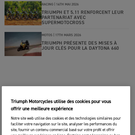
RACING |
14TH MAI 2026
TRIUMPH ET 5.11 RENFORCENT LEUR
PARTENARIAT AVEC
SUPERMOTOCROSS
MOTOS |
17TH MARS 2026
TRIUMPH PRÉSENTE DES MISES À
JOUR CLÉS POUR LA DAYTONA 660
Triumph Motorcycles utilise des cookies pour vous
offrir une meilleure expérience
Notre site web utilise des cookies et des technologies similaires pour
faciliter votre navigation sur le site, analyser les performances du
site, fournir un contenu commercial basé sur votre profil et offrir