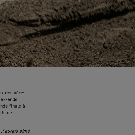
ux dernières
eek-ends
ande finale à
ifs de
 J’aurais aimé