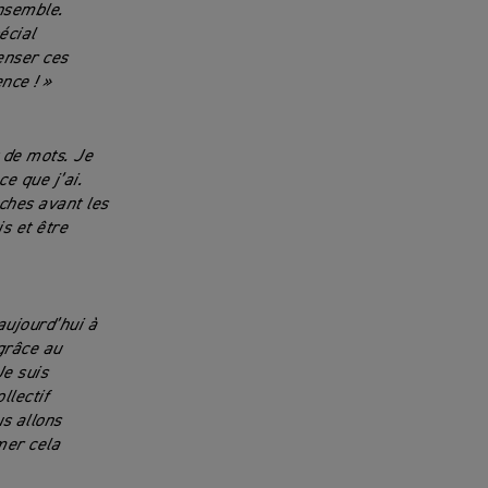
nsemble.
écial
enser ces
nce ! »
 de mots. Je
e que j’ai.
ches avant les
s et être
aujourd’hui à
grâce au
e suis
llectif
s allons
mer cela