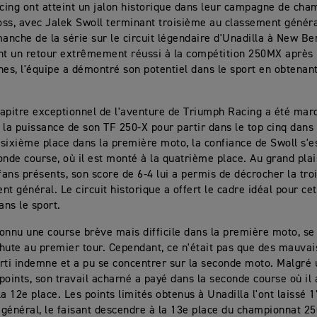
ing ont atteint un jalon historique dans leur campagne de ch
ss, avec Jalek Swoll terminant troisième au classement général
nche de la série sur le circuit légendaire d'Unadilla à New Be
nt un retour extrêmement réussi à la compétition 250MX après
nes, l'équipe a démontré son potentiel dans le sport en obtenan
apitre exceptionnel de l'aventure de Triumph Racing a été mar
sé la puissance de son TF 250-X pour partir dans le top cinq dan
sixième place dans la première moto, la confiance de Swoll s'e
onde course, où il est monté à la quatrième place. Au grand plai
 fans présents, son score de 6-4 lui a permis de décrocher la tr
t général. Le circuit historique a offert le cadre idéal pour cet
ns le sport.
onnu une course brève mais difficile dans la première moto, se 
hute au premier tour. Cependant, ce n'était pas que des mauvai
sorti indemne et a pu se concentrer sur la seconde moto. Malgré
points, son travail acharné a payé dans la seconde course où il 
la 12e place. Les points limités obtenus à Unadilla l'ont laissé 
général, le faisant descendre à la 13e place du championnat 2