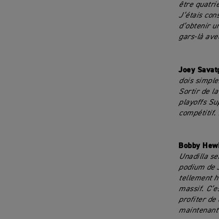
être quatri
J’étais con
d’obtenir u
gars-là avec
Joey Savat
dois simple
Sortir de l
playoffs Su
compétitif.
Bobby Hewi
Unadilla se
podium de J
tellement h
massif. C’e
profiter de
maintenant 