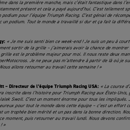
ème dans la première manche, mais c’était fantastique dans l’e
stamment présent et cela a payé aujourd’hui. C’est tellement sp
n podium pour l’équipe Triumph Racing. C’est génial de récomp
 un podium. Tout le monde a travaillé si dur et ça fait la différe
gy:
« Je me suis senti bien ce week-end ! Je suis un peu à court
ment sortir de la grille – j’aimerais avoir la chance de montrer c
a grille est le problème majeur pour moi. Il nous reste deux man
perMotocross. Je ne peux pas m’attendre à partir de là où je sui
 Nous allons retourner au travail cette semaine ! »
tt – Directeur de l’équipe Triumph Racing USA:
« La course d’
ra inscrite dans l’histoire pour Triumph Racing aux États-Unis, 
alek Swoll. C’est un moment énorme pour tous les impliqués. J
eureux pour tout le monde dans cette équipe – c’est un effort co
st un trophée bien mérité et un pas dans la bonne direction. Nou
 ce moment, puis retourner au travail lundi. Nous devons confir
! »