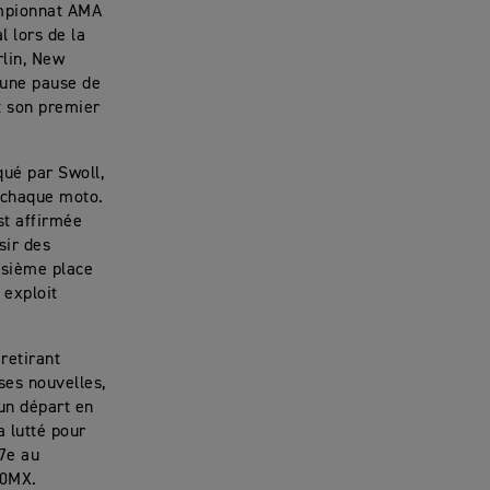
ampionnat AMA
 lors de la
rlin, New
 une pause de
t son premier
qué par Swoll,
s chaque moto.
st affirmée
sir des
oisième place
 exploit
retirant
ses nouvelles,
 un départ en
a lutté pour
17e au
50MX.