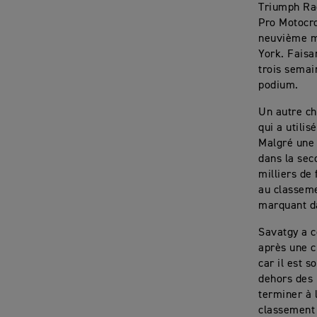
Triumph Rac
Pro Motocro
neuvième ma
York. Faisa
trois semai
podium.
Un autre ch
qui a utili
Malgré une 
dans la sec
milliers de
au classemen
marquant da
Savatgy a c
après une c
car il est 
dehors des 
terminer à 
classement 