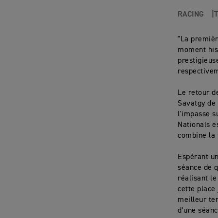
RACING
"La premièr
moment hist
prestigieus
respectivem
Le retour d
Savatgy de 
l'impasse s
Nationals e
combine la 
Espérant un
séance de q
réalisant l
cette place
meilleur te
d'une séanc