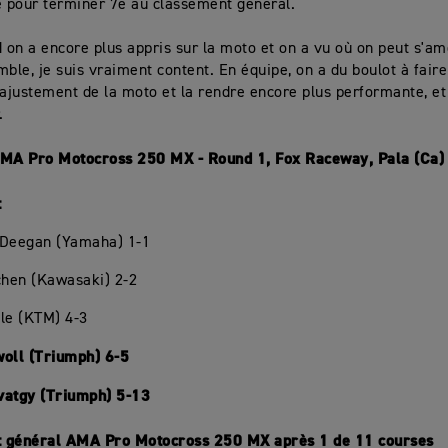
e pour terminer 7e au classement général.
on a encore plus appris sur la moto et on a vu où on peut s'am
mble, je suis vraiment content. En équipe, on a du boulot à fair
'ajustement de la moto et la rendre encore plus performante, et 
.
AMA Pro Motocross 250 MX - Round 1, Fox Raceway, Pala (Ca)
t
 Deegan (Yamaha) 1-1
chen (Kawasaki) 2-2
le (KTM) 4-3
woll (Triumph) 6-5
vatgy (Triumph) 5-13
 général AMA Pro Motocross 250 MX après 1 de 11 courses