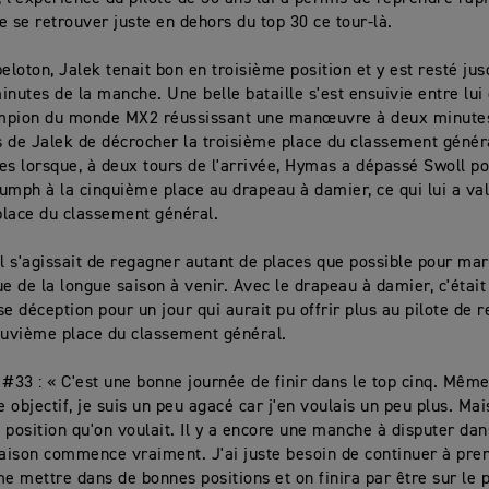
e se retrouver juste en dehors du top 30 ce tour-là.
peloton, Jalek tenait bon en troisième position et y est resté ju
nutes de la manche. Une belle bataille s'est ensuivie entre lui e
mpion du monde MX2 réussissant une manœuvre à deux minutes 
 de Jalek de décrocher la troisième place du classement généra
es lorsque, à deux tours de l'arrivée, Hymas a dépassé Swoll p
riumph à la cinquième place au drapeau à damier, ce qui lui a val
lace du classement général.
il s'agissait de regagner autant de places que possible pour ma
ue de la longue saison à venir. Avec le drapeau à damier, c'était
e déception pour un jour qui aurait pu offrir plus au pilote de re
euvième place du classement général.
 #33 : « C'est une bonne journée de finir dans le top cinq. Même
e objectif, je suis un peu agacé car j'en voulais un peu plus. Ma
la position qu'on voulait. Il y a encore une manche à disputer dan
saison commence vraiment. J'ai juste besoin de continuer à pre
me mettre dans de bonnes positions et on finira par être sur le 