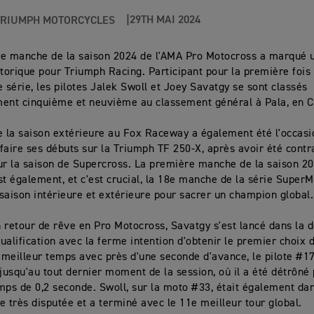
29TH MAI 2024
TRIUMPH MOTORCYCLES
e manche de la saison 2024 de l'AMA Pro Motocross a marqué 
orique pour Triumph Racing. Participant pour la première fois 
e série, les pilotes Jalek Swoll et Joey Savatgy se sont classés
ent cinquième et neuvième au classement général à Pala, en Ca
e la saison extérieure au Fox Raceway a également été l'occasi
faire ses débuts sur la Triumph TF 250-X, après avoir été contra
ur la saison de Supercross. La première manche de la saison 2
st également, et c'est crucial, la 18e manche de la série SuperM
saison intérieure et extérieure pour sacrer un champion global.
 retour de rêve en Pro Motocross, Savatgy s'est lancé dans la
ualification avec la ferme intention d'obtenir le premier choix d
e meilleur temps avec près d'une seconde d'avance, le pilote #1
 jusqu'au tout dernier moment de la session, où il a été détrôné
mps de 0,2 seconde. Swoll, sur la moto #33, était également dan
e très disputée et a terminé avec le 11e meilleur tour global.