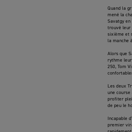
Quand la gri
mené la cha
Savatgy en 
trouvé leur
sixième et 
la manche 
Alors que S
rythme leu
250, Tom Vi
confortable
Les deux Tr
une course à
profiter pl
de peu le h
Incapable d
premier vir
rapidement,