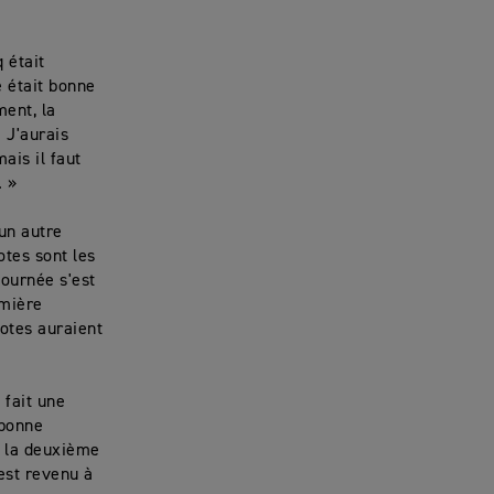
 était
e était bonne
ment, la
 J'aurais
ais il faut
. »
 un autre
tes sont les
ournée s'est
emière
lotes auraient
 fait une
 bonne
e la deuxième
 est revenu à