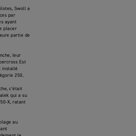
ilotes, Swoll a
ces par
es ayant
e placer
eure partie de
nche, leur
percross Est
 installé
tégorie 250.
he, c'était
Jalek qui a su
50-X, ratant
.
bolage au
tant
idement le