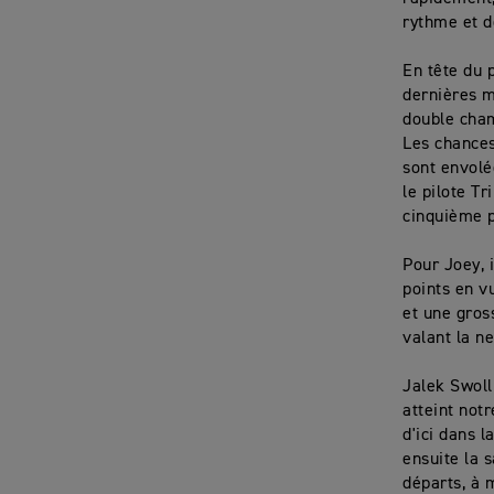
rythme et d
En tête du 
dernières mi
double cha
Les chances
sont envolé
le pilote T
cinquième p
Pour Joey, 
points en v
et une gross
valant la n
Jalek Swoll
atteint notr
d'ici dans 
ensuite la 
départs, à 