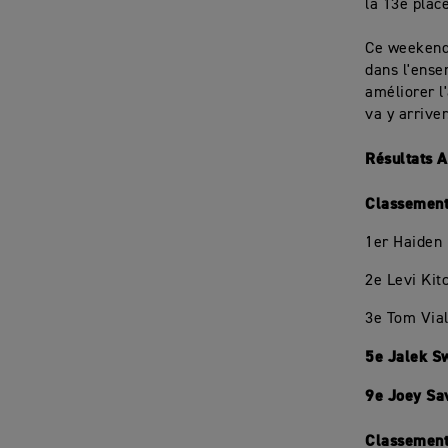
la 13e plac
Ce weekend 
dans l'ense
améliorer l
va y arriver
Résultats 
Classemen
1er Haiden
2e Levi Kit
3e Tom Vial
5e Jalek S
9e Joey Sa
Classement