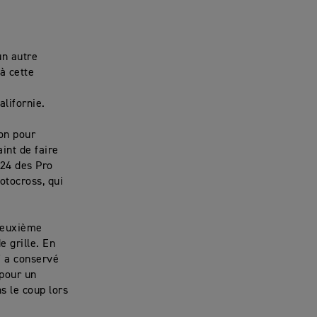
un autre
à cette
lifornie.
on pour
int de faire
024 des Pro
otocross, qui
 deuxième
e grille. En
7 a conservé
 pour un
s le coup lors