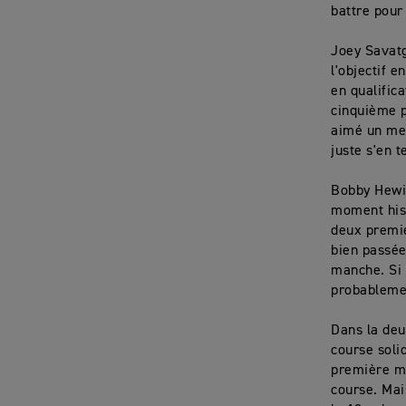
battre pour 
Joey Savatg
l'objectif e
en qualific
cinquième p
aimé un mei
juste s'en 
Bobby Hewit
moment hist
deux premie
bien passée
manche. Si 
probablemen
Dans la deux
course soli
première ma
course. Mais