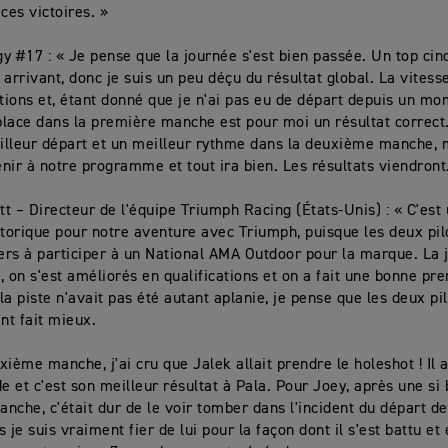
ces victoires. »
y #17 : « Je pense que la journée s'est bien passée. Un top cinq
n arrivant, donc je suis un peu déçu du résultat global. La vitess
ations et, étant donné que je n'ai pas eu de départ depuis un mo
lace dans la première manche est pour moi un résultat correct.
lleur départ et un meilleur rythme dans la deuxième manche, m
tenir à notre programme et tout ira bien. Les résultats viendront
t – Directeur de l'équipe Triumph Racing (États-Unis) : « C'est
orique pour notre aventure avec Triumph, puisque les deux pilo
rs à participer à un National AMA Outdoor pour la marque. La j
, on s'est améliorés en qualifications et on a fait une bonne pr
la piste n'avait pas été autant aplanie, je pense que les deux pi
t fait mieux.
ième manche, j'ai cru que Jalek allait prendre le holeshot ! Il a
de et c'est son meilleur résultat à Pala. Pour Joey, après une si
nche, c'était dur de le voir tomber dans l'incident du départ d
 je suis vraiment fier de lui pour la façon dont il s'est battu et