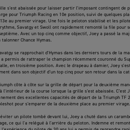
lle s'est abaissée pour laisser partir l'imposant contingent de p
rge pour Triumph Racing en 10e position, suivi de quelques pla
13e au premier virage. Une fois le peloton stabilisé et les pilot
 rythme, Savatgy et Swoll ont rapidement remonté la file pour s
septième. Avec un top cinq comme objectif, Joey a passé la maj
à talonner Chance Hymas.
avatgy se rapprochait d'Hymas dans les derniers tours de la ma
r a permis de rattraper le champion récemment couronné du Su
alle, en troisième position. Avec le drapeau à damier, Joey s'est
ment dans son objectif d'un top cinq pour son retour dans la ca
iumph côte à côte sur la grille de départ pour la deuxième manc
 l'intérieur de la course lorsque la grille s'est abaissée. C'est 
einement des excellentes capacités de départ de la Triumph TF 2
oleshot pour s'emparer de la deuxième place au premier virage
'éviter un pilote tombé devant lui, Joey a chuté dans un caram
age, ce qui l'a relégué à l'arrière du peloton. Indemne et remon
 l'expérience du pilote de 30 ans lui a permis de reprendre rap