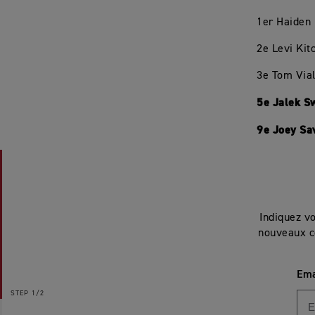
1er Haiden 
2e Levi Kit
3e Tom Vial
5e Jalek Sw
9e Joey Sav
Indiquez v
nouveaux c
Ema
STEP
1/2