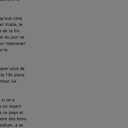
squ'aux cinq
t Vialle, le
de la fin.
l du jour se
our repousser
u la
rquer plus de
 la 13e place
tour, lui
 si on a
is on repart
s ce pays et
ndre des bons
podium, à se