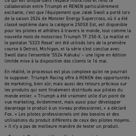
Ce qui est unique dans l'espace motocross et rend la
collaboration entre Triumph et RENEN particulièrement
excitante, c'est que l'équipement que Jalek Swoll a porté lors
de la saison 2024 de Monster Energy Supercross, où il a été
classé septième dans la catégorie 250SX Est, est disponible
pour les pilotes et athlètes à travers le monde, tout comme la
nouvelle moto de motocross Triumph TF 250-X. Le maillot et
le pantalon 'S323 Reset' ont été utilisés lors de la première
course à Detroit, Michigan, et la série s'est conclue avec
Swoll dans l'ensemble 'S524 Kahuku' – une ligne en édition
limitée mise à la disposition des clients le 16 mai.
En réalité, le processus est plus complexe qu'on ne pourrait
le supposer. Triumph Racing offre à RENEN des opportunités
de marketing, bien sûr, mais aussi des retours précieux sur
les produits qui sont finalement distribués aux pilotes du
monde entier. « Triumph a été vraiment utile d'un point de
vue marketing, évidemment, mais aussi pour développer
davantage le produit à un niveau professionnel, » a déclaré
Fox. « Les pilotes professionnels ont des besoins et des
utilisations du produit différents de ceux des pilotes moyens.
» Il n'y a pas de meilleure manière de tester un produit.