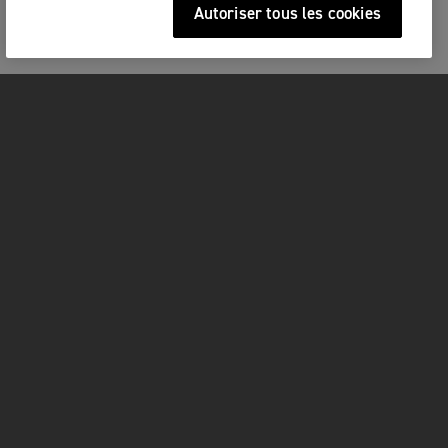
Autoriser tous les cookies
MOTOS
COMMENCEZ ICI
FOR THE RIDE
PROPRIÉTAIRES
FACEBOOK
TWITTER
YOUTUBE
INSTAGRAM