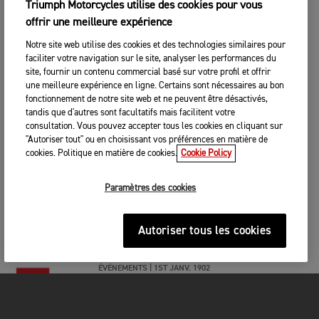
LA « STREET FIGHTER » ULTIME
Triumph Motorcycles utilise des cookies pour vous
offrir une meilleure expérience
Notre site web utilise des cookies et des technologies similaires pour
ÉVÉNEMENTS
|
1ST JANV. 1902
faciliter votre navigation sur le site, analyser les performances du
SALON DE LA MOTO DU CANADA -
site, fournir un contenu commercial basé sur votre profil et offrir
ALBERTA
une meilleure expérience en ligne. Certains sont nécessaires au bon
fonctionnement de notre site web et ne peuvent être désactivés,
tandis que d'autres sont facultatifs mais facilitent votre
ÉVÉNEMENTS
|
1ST JANV. 1902
consultation. Vous pouvez accepter tous les cookies en cliquant sur
"Autoriser tout" ou en choisissant vos préférences en matière de
SALON DE LA MOTO DU CANADA -
cookies. Politique en matière de cookies.
Cookie Policy
BRITISH COLUMBIA
Paramètres des cookies
ÉVÉNEMENTS
|
1ST JANV. 1902
SALON DE LA MOTO DU CANADA -
MONTREAL
Autoriser tous les cookies
ÉVÉNEMENTS
|
1ST JANV. 1902
SALON DE LA MOTO DU CANADA -
TORONTO