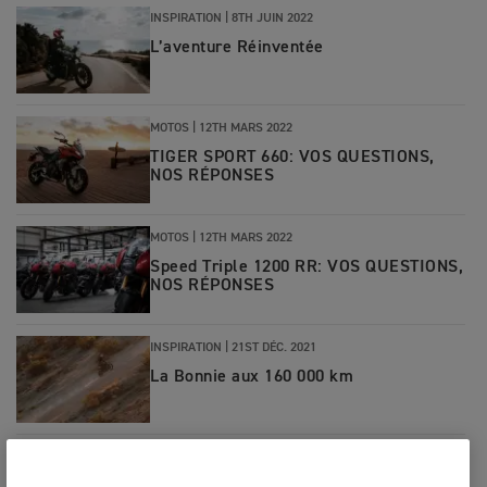
INSPIRATION
|
8TH JUIN 2022
L’aventure Réinventée
MOTOS
|
12TH MARS 2022
TIGER SPORT 660: VOS QUESTIONS,
NOS RÉPONSES
MOTOS
|
12TH MARS 2022
Speed Triple 1200 RR: VOS QUESTIONS,
NOS RÉPONSES
INSPIRATION
|
21ST DÉC. 2021
La Bonnie aux 160 000 km
INSPIRATION
|
14TH JUIN 2021