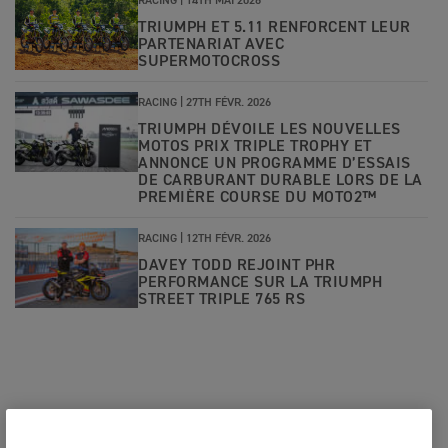
RACING |
14TH MAI 2026
TRIUMPH ET 5.11 RENFORCENT LEUR
PARTENARIAT AVEC
SUPERMOTOCROSS
RACING |
27TH FÉVR. 2026
TRIUMPH DÉVOILE LES NOUVELLES
MOTOS PRIX TRIPLE TROPHY ET
ANNONCE UN PROGRAMME D’ESSAIS
DE CARBURANT DURABLE LORS DE LA
PREMIÈRE COURSE DU MOTO2™
RACING |
12TH FÉVR. 2026
DAVEY TODD REJOINT PHR
PERFORMANCE SUR LA TRIUMPH
STREET TRIPLE 765 RS