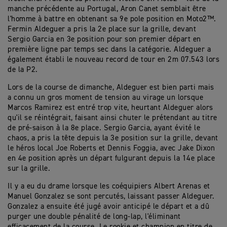
manche précédente au Portugal, Aron Canet semblait être
l'homme à battre en obtenant sa 9e pole position en Moto2™.
Fermin Aldeguer a pris la 2e place sur la grille, devant
Sergio Garcia en 3e position pour son premier départ en
première ligne par temps sec dans la catégorie. Aldeguer a
également établi le nouveau record de tour en 2m 07.543 lors
de la P2.
Lors de la course de dimanche, Aldeguer est bien parti mais
a connu un gros moment de tension au virage un lorsque
Marcos Ramirez est entré trop vite, heurtant Aldeguer alors
qu'il se réintégrait, faisant ainsi chuter le prétendant au titre
de pré-saison à la 8e place. Sergio Garcia, ayant évité le
chaos, a pris la tête depuis la 3e position sur la grille, devant
le héros local Joe Roberts et Dennis Foggia, avec Jake Dixon
en 4e position après un départ fulgurant depuis la 14e place
sur la grille.
Il y a eu du drame lorsque les coéquipiers Albert Arenas et
Manuel Gonzalez se sont percutés, laissant passer Aldeguer.
Gonzalez a ensuite été jugé avoir anticipé le départ et a dû
purger une double pénalité de long-lap, l'éliminant
efficacement de la course. Le rookie et champion en titre de