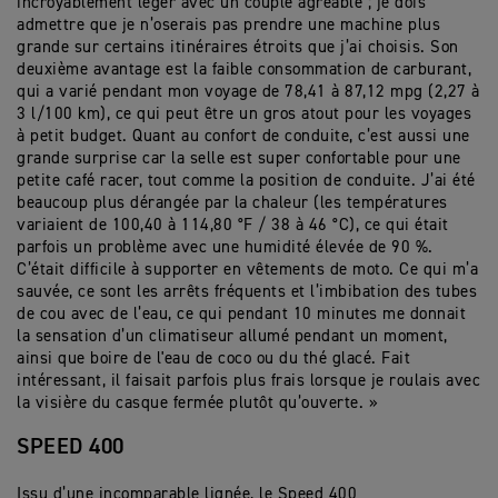
incroyablement léger avec un couple agréable ; je dois
admettre que je n’oserais pas prendre une machine plus
grande sur certains itinéraires étroits que j’ai choisis. Son
deuxième avantage est la faible consommation de carburant,
qui a varié pendant mon voyage de 78,41 à 87,12 mpg (2,27 à
3 l/100 km), ce qui peut être un gros atout pour les voyages
à petit budget. Quant au confort de conduite, c’est aussi une
grande surprise car la selle est super confortable pour une
petite café racer, tout comme la position de conduite. J’ai été
beaucoup plus dérangée par la chaleur (les températures
variaient de 100,40 à 114,80 °F / 38 à 46 °C), ce qui était
parfois un problème avec une humidité élevée de 90 %.
C’était difficile à supporter en vêtements de moto. Ce qui m’a
sauvée, ce sont les arrêts fréquents et l’imbibation des tubes
de cou avec de l’eau, ce qui pendant 10 minutes me donnait
la sensation d’un climatiseur allumé pendant un moment,
ainsi que boire de l'eau de coco ou du thé glacé. Fait
intéressant, il faisait parfois plus frais lorsque je roulais avec
la visière du casque fermée plutôt qu’ouverte. »
SPEED 400
Issu d’une incomparable lignée, le Speed 400