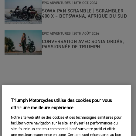
EPIC ADVENTURES |
18TH OCT. 2024
SOWA PAN SCRAMBLE | SCRAMBLER
400 X – BOTSWANA, AFRIQUE DU SUD
EPIC ADVENTURES |
20TH AOÛT 2024
CONVERSATION AVEC SONIA ORDÁS,
PASSIONNÉE DE TRIUMPH
Triumph Motorcycles utilise des cookies pour vous
offrir une meilleure expérience
Notre site web utilise des cookies et des technologies similaires pour
faciliter votre navigation sur le site, analyser les performances du
site, fournir un contenu commercial basé sur votre profil et offrir
une meilleure expérience en ligne. Certains sont nécessaires au bon