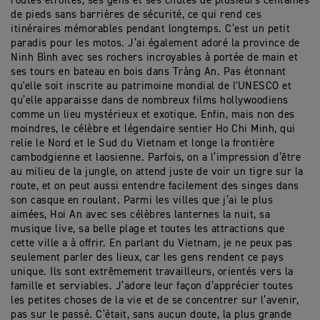
routes étroites, ses gens et ses chutes de plusieurs centaines
de pieds sans barrières de sécurité, ce qui rend ces
itinéraires mémorables pendant longtemps. C’est un petit
paradis pour les motos. J’ai également adoré la province de
Ninh Bình avec ses rochers incroyables à portée de main et
ses tours en bateau en bois dans Tràng An. Pas étonnant
qu'elle soit inscrite au patrimoine mondial de l'UNESCO et
qu’elle apparaisse dans de nombreux films hollywoodiens
comme un lieu mystérieux et exotique. Enfin, mais non des
moindres, le célèbre et légendaire sentier Ho Chi Minh, qui
relie le Nord et le Sud du Vietnam et longe la frontière
cambodgienne et laosienne. Parfois, on a l’impression d’être
au milieu de la jungle, on attend juste de voir un tigre sur la
route, et on peut aussi entendre facilement des singes dans
son casque en roulant. Parmi les villes que j’ai le plus
aimées, Hoi An avec ses célèbres lanternes la nuit, sa
musique live, sa belle plage et toutes les attractions que
cette ville a à offrir. En parlant du Vietnam, je ne peux pas
seulement parler des lieux, car les gens rendent ce pays
unique. Ils sont extrêmement travailleurs, orientés vers la
famille et serviables. J’adore leur façon d’apprécier toutes
les petites choses de la vie et de se concentrer sur l’avenir,
pas sur le passé. C’était, sans aucun doute, la plus grande