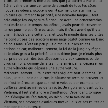
« Dès les premières minutes, dès que j’ai atterri à Hanoi, j’ai
été envahie par une centaine de stimuli de tous les côtés :
nouvelles odeurs, scooters qui klaxonnent constamment,
voitures qui forcent la priorité, une nouvelle langue… tout
cela oblige les voyageurs à conduire avec une concentration
maximale tout le temps. Au début, j’avais peur de traverser
la rue pour ne pas être écrasée, mais il s’est avéré qu’il y a
une méthode dans cette folie, et tout le monde dans les villes
ne conduit pas des scooters mais nage plutôt comme un banc
de poissons. C’est un peu plus difficile sur les routes
nationales car, malheureusement, la loi de la jungle y règne,
et le plus gros a la priorité. Le deuxième jour, je n’étais plus
surprise de voir des bus dépasser de vieux camions ou de
gros camions, comme dans les films américains, dépasser un
autre véhicule qui dépasse une autre voiture.
Malheureusement, il faut être très vigilant tout le temps. De
plus, juste au coin de la rue, le bitume se termine souvent, et
ce n’est intéressant que sur notre voie, ou par exemple, un
buffle se tient au milieu de la route. Je rigole en disant qu’au
Vietnam, il faut s’attendre à l’inattendu. Cependant, lorsque
l’on s’éloigne de l’agitation, on découvre la beauté du
Vietnam, ses paysages exotiques merveilleux et ses routes de
montagne sinueuses. »