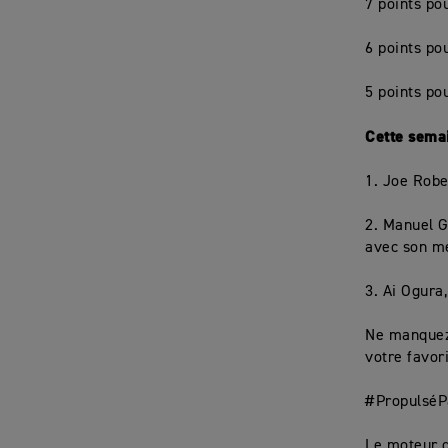
7 points pou
6 points po
5 points po
Cette semai
1. Joe Robe
2. Manuel G
avec son me
3. Ai Ogura,
Ne manquez 
votre favori
#PropulséP
Le moteur 