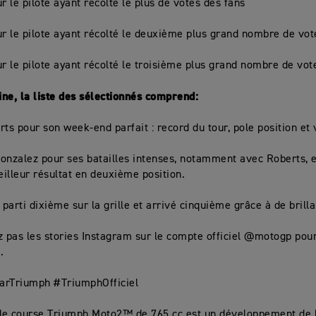
r le pilote ayant récolté le plus de votes des fans
ur le pilote ayant récolté le deuxième plus grand nombre de vot
ur le pilote ayant récolté le troisième plus grand nombre de vot
ne, la liste des sélectionnés comprend:
rts pour son week-end parfait : record du tour, pole position et v
onzalez pour ses batailles intenses, notamment avec Roberts, e
illeur résultat en deuxième position.
 parti dixième sur la grille et arrivé cinquième grâce à de brilla
pas les stories Instagram sur le compte officiel @motogp pour
.
arTriumph #TriumphOfficiel
de course Triumph Moto2™ de 765 cc est un développement de 