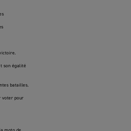
es
es
ictoire.
t son égalité
ntes batailles.
 voter pour
la moto de