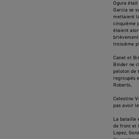
Ogura était
Garcia se s
mettaient l
cinquième p
étaient alor
brièvement 
troisième p
Canet et Bi
Binder ne ch
peloton de 
regroupés e
Roberts.
Celestino Vi
pas avoir l
La bataille 
de front et 
Lopez, Gonz