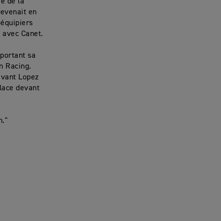
ée de la
revenait en
oéquipiers
e avec Canet.
mportant sa
n Racing.
evant Lopez
place devant
n."