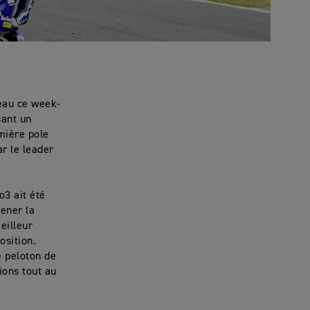
veau ce week-
sant un
mière pole
ar le leader
o3 ait été
ener la
eilleur
osition.
e peloton de
ions tout au