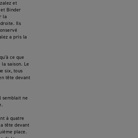
zalez et
 et Binder
r la
roite. Ils
 conservé
lez a pris la
squ'à ce que
 la saison. Le
e six, tous
en tête devant
il semblait ne
e.
ent à quatre
 la tête devant
quième place.