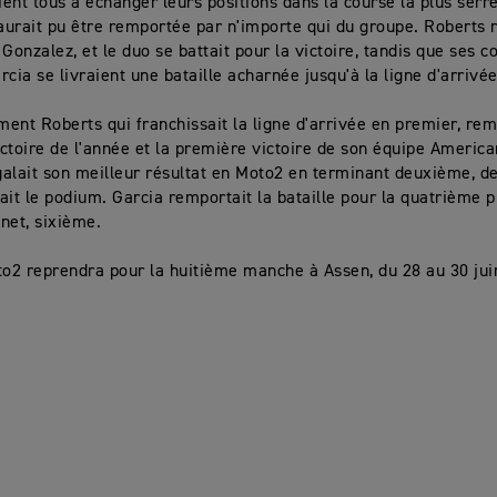
aient tous à échanger leurs positions dans la course la plus serr
 aurait pu être remportée par n'importe qui du groupe. Roberts 
Gonzalez, et le duo se battait pour la victoire, tandis que ses c
rcia se livraient une bataille acharnée jusqu'à la ligne d'arrivé
ement Roberts qui franchissait la ligne d'arrivée en premier, re
ctoire de l'année et la première victoire de son équipe America
alait son meilleur résultat en Moto2 en terminant deuxième, d
ait le podium. Garcia remportait la bataille pour la quatrième 
net, sixième.
to2 reprendra pour la huitième manche à Assen, du 28 au 30 jui