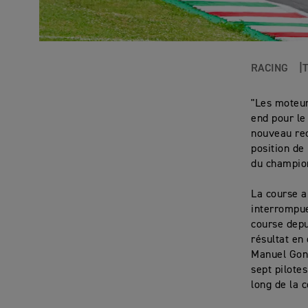
RACING
"Les moteur
end pour le
nouveau rec
position de 
du champion
La course a
interrompue
course depu
résultat en
Manuel Gonz
sept pilote
long de la 