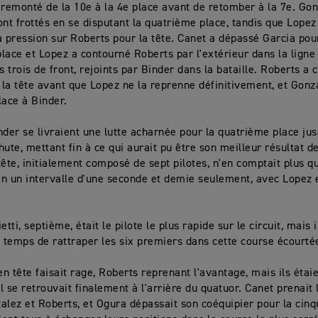
 remonté de la 10e à la 4e place avant de retomber à la 7e. Gon
ont frottés en se disputant la quatrième place, tandis que Lopez
a pression sur Roberts pour la tête. Canet a dépassé Garcia pou
lace et Lopez a contourné Roberts par l'extérieur dans la ligne d
s trois de front, rejoints par Binder dans la bataille. Roberts a
la tête avant que Lopez ne la reprenne définitivement, et Gonza
lace à Binder.
nder se livraient une lutte acharnée pour la quatrième place ju
ute, mettant fin à ce qui aurait pu être son meilleur résultat de
tête, initialement composé de sept pilotes, n'en comptait plus qu
n un intervalle d'une seconde et demie seulement, avec Lopez 
etti, septième, était le pilote le plus rapide sur le circuit, mais 
e temps de rattraper les six premiers dans cette course écourté
en tête faisait rage, Roberts reprenant l'avantage, mais ils étai
il se retrouvait finalement à l'arrière du quatuor. Canet prenait
alez et Roberts, et Ogura dépassait son coéquipier pour la cin