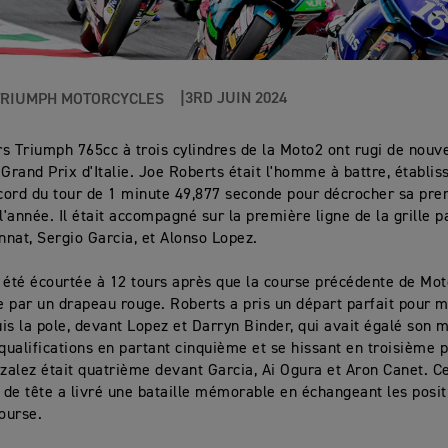
3RD JUIN 2024
TRIUMPH MOTORCYCLES
s Triumph 765cc à trois cylindres de la Moto2 ont rugi de nou
 Grand Prix d'Italie. Joe Roberts était l'homme à battre, établis
ord du tour de 1 minute 49,877 seconde pour décrocher sa pre
l'année. Il était accompagné sur la première ligne de la grille p
nat, Sergio Garcia, et Alonso Lopez.
 été écourtée à 12 tours après que la course précédente de Mot
 par un drapeau rouge. Roberts a pris un départ parfait pour m
is la pole, devant Lopez et Darryn Binder, qui avait égalé son m
 qualifications en partant cinquième et se hissant en troisième p
alez était quatrième devant Garcia, Ai Ogura et Aron Canet. C
s de tête a livré une bataille mémorable en échangeant les posit
course.